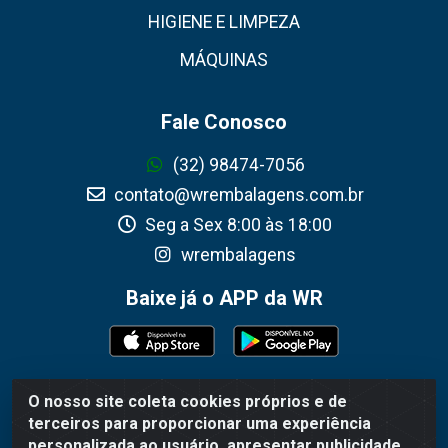
HIGIENE E LIMPEZA
MÁQUINAS
Fale Conosco
(32) 98474-7056
contato@wrembalagens.com.br
Seg a Sex 8:00 às 18:00
wrembalagens
Baixe já o APP da WR
O nosso site coleta cookies próprios e de
WR Embalagens - R. Cel. Teodoro Gomes de Araújo,
terceiros para proporcionar uma experiência
1360 - Grogotó - Barbacena / MG - CEP 36202-628 -
personalizada ao usuário, apresentar publicidade