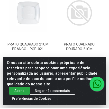
PRATO QUADRADO 21CM
PRATO QUADRADO
BRANCO - PQB-021
DOURADO 21CM
Código: 59170
Código: 46600
O nosso site coleta cookies próprios e de
terceiros para proporcionar uma experiência
personalizada ao usuário, apresentar publicidade
Faça seu login ou
Faça seu login ou
relevante de acordo com o seu perfil e melhorar a
cadastre-se para
cadastre-se para
qualidade do nosso site.
ver preços e
ver preços e
comprar
comprar
Aceito
Negar não essenciais
Preferências de Cookies