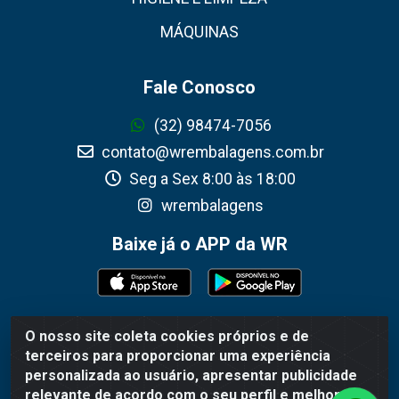
MÁQUINAS
Fale Conosco
(32) 98474-7056
contato@wrembalagens.com.br
Seg a Sex 8:00 às 18:00
wrembalagens
Baixe já o APP da WR
O nosso site coleta cookies próprios e de
WR Embalagens - R. Cel. Teodoro Gomes de Araújo, 1360 -
terceiros para proporcionar uma experiência
Grogotó - Barbacena / MG - CEP 36202-628 - CNPJ
personalizada ao usuário, apresentar publicidade
02.692.206/0001-55
relevante de acordo com o seu perfil e melhorar a