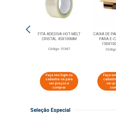
 PAPEL KRAFT
FITA ADESIVA HOT-MELT
CAIXA DE P
 - 40CM
CRISTAL 45X100MM
PARA E-
150X100
o: 23403
Código: 51367
Código
u login ou
Faça seu login ou
Faça seu
e-se para
cadastre-se para
cadastr
reços e
ver preços e
ver p
mprar
comprar
com
Seleção Especial