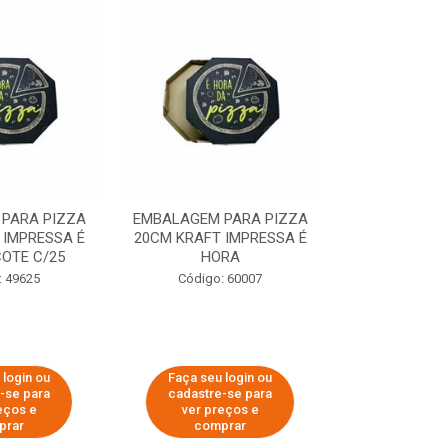
PARA PIZZA
EMBALAGEM PARA PIZZA
EMBALAGEM 
 IMPRESSA É
20CM KRAFT IMPRESSA É
35CM KRAFT 
OTE C/25
HORA
HO
: 49625
Código: 60007
Código:
 login ou
Faça seu login ou
Faça seu 
-se para
cadastre-se para
cadastre
eços e
ver preços e
ver pr
prar
comprar
comp