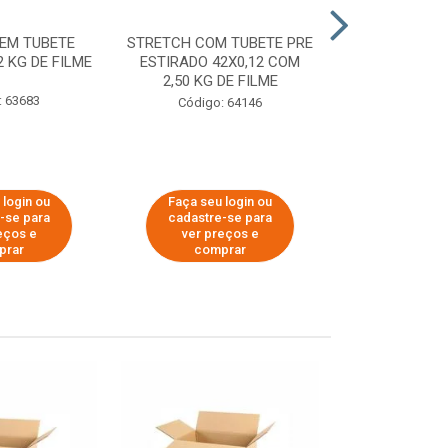
EM TUBETE
STRETCH COM TUBETE PRE
STRETCH COM
2 KG DE FILME
ESTIRADO 42X0,12 COM
ESTIRADO 4
2,50 KG DE FILME
2,00 KG 
: 63683
Código: 64146
Código:
 login ou
Faça seu login ou
Faça seu 
-se para
cadastre-se para
cadastre
eços e
ver preços e
ver pr
prar
comprar
comp