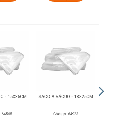
O - 15X35CM
SACO A VÁCUO - 18X25CM
STRETCH COM
ESTIRADO 4
2,50 KG 
: 64565
Código: 64923
Código: