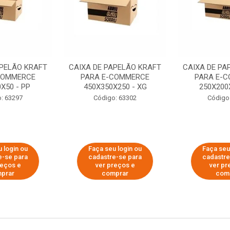
APELÃO KRAFT
CAIXA DE PAPELÃO KRAFT
CAIXA DE PA
COMMERCE
PARA E-COMMERCE
PARA E-
X50 - PP
450X350X250 - XG
250X200
: 63297
Código: 63302
Código
 login ou
Faça seu login ou
Faça seu
e-se para
cadastre-se para
cadastre
reços e
ver preços e
ver pr
prar
comprar
com