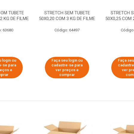
COM TUBETE
STRETCH SEM TUBETE
STRETCH S
2 KG DE FILME
50X0,20 COM 3 KG DE FILME
50X0,25 COM 
: 63680
Código: 64497
Código
 login ou
Faça seu login ou
Faça seu
e-se para
cadastre-se para
cadastre
reços e
ver preços e
ver pr
prar
comprar
com