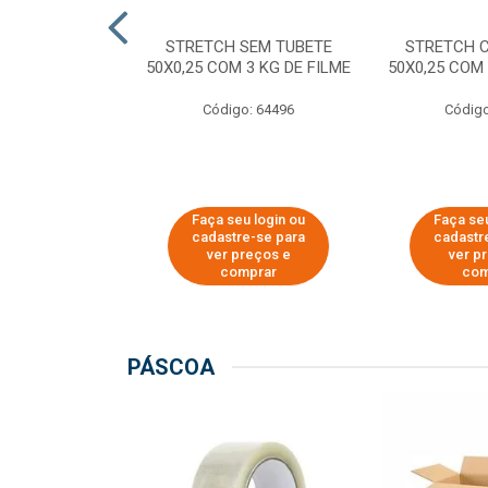
M TUBETE PRE
STRETCH SEM TUBETE
STRETCH 
42X0,12 COM
50X0,25 COM 3 KG DE FILME
50X0,25 COM 
 DE FILME
Código: 64496
Código
o: 64354
u login ou
Faça seu login ou
Faça seu
e-se para
cadastre-se para
cadastr
reços e
ver preços e
ver p
mprar
comprar
com
PÁSCOA