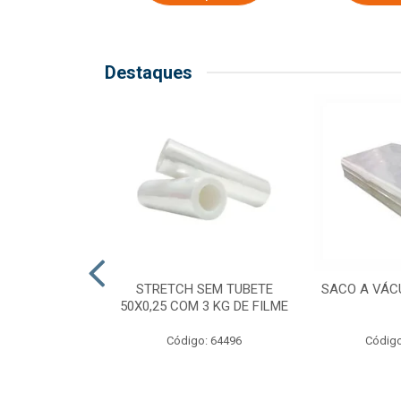
Destaques
COM TUBETE
STRETCH SEM TUBETE
SACO A VÁC
M 2,50 KG DE
50X0,25 COM 3 KG DE FILME
ILME
Código: 64496
Código
o: 64499