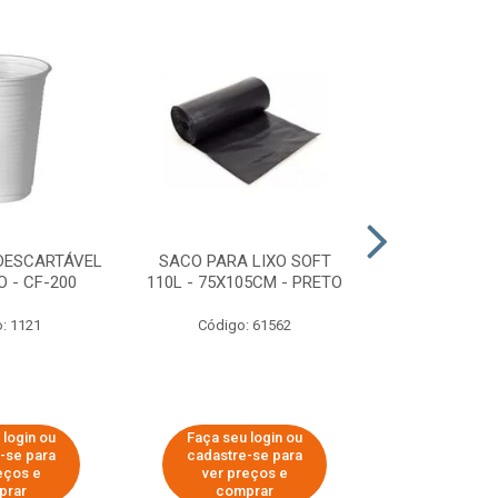
DESCARTÁVEL
SACO PARA LIXO SOFT
DISPENSER 
 - CF-200
110L - 75X105CM - PRETO
HIGIÊNICO R
ECOLÓGI
: 1121
Código: 61562
Código:
 login ou
Faça seu login ou
Faça seu 
-se para
cadastre-se para
cadastre
eços e
ver preços e
ver pr
prar
comprar
comp