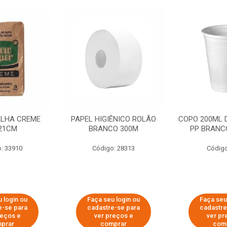
ALHA CREME
PAPEL HIGIÊNICO ROLÃO
COPO 200ML 
21CM
BRANCO 300M
PP BRANCO
: 33910
Código: 28313
Código
 login ou
Faça seu login ou
Faça seu
e-se para
cadastre-se para
cadastre
reços e
ver preços e
ver pr
prar
comprar
com