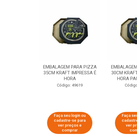
 PARA PIZZA
EMBALAGEM PARA PIZZA
EMBALAGEM
T IMPRESSA É
35CM KRAFT IMPRESSA É
30CM KRAFT
ORA
HORA
HORA PA
o: 60007
Código: 49619
Código
u login ou
Faça seu login ou
Faça seu
e-se para
cadastre-se para
cadastr
reços e
ver preços e
ver p
mprar
comprar
com