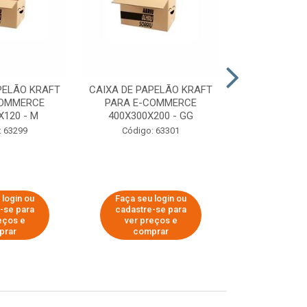
PELÃO KRAFT
CAIXA DE PAPELÃO KRAFT
CAIXA DE PA
COMMERCE
PARA E-COMMERCE
PARA E-C
X120 - M
400X300X200 - GG
200X150
: 63299
Código: 63301
Código:
 login ou
Faça seu login ou
Faça seu 
-se para
cadastre-se para
cadastre
eços e
ver preços e
ver pr
prar
comprar
comp