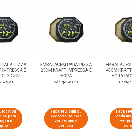
 PARA PIZZA
EMBALAGEM PARA PIZZA
EMBALAGEM 
 IMPRESSA É
25CM KRAFT IMPRESSA É
40CM KRAFT
COTE C/25
HORA
HORA PAC
: 49623
Código: 49621
Código
 login ou
Faça seu login ou
Faça seu
e-se para
cadastre-se para
cadastre
reços e
ver preços e
ver pr
prar
comprar
com