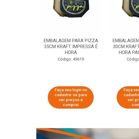
 PARA PIZZA
EMBALAGEM PARA PIZZA
EMBALAGEM
T IMPRESSA É
35CM KRAFT IMPRESSA É
30CM KRAFT
ORA
HORA
HORA PA
o: 60007
Código: 49619
Código
u login ou
Faça seu login ou
Faça seu
e-se para
cadastre-se para
cadastr
reços e
ver preços e
ver p
mprar
comprar
com