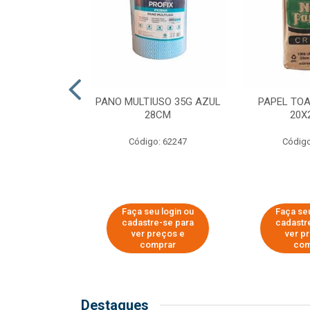
SER PARA
PANO MULTIUSO 35G AZUL
PAPEL TO
DE COPOS DE
28CM
20X
 E CAFÉ
Código: 62247
Código
o: 51281
u login ou
Faça seu login ou
Faça seu
e-se para
cadastre-se para
cadastr
reços e
ver preços e
ver p
mprar
comprar
com
Destaques