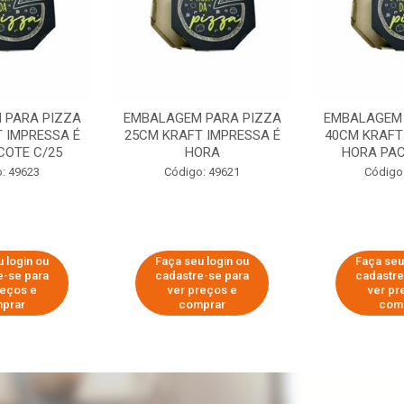
 PARA PIZZA
EMBALAGEM PARA PIZZA
EMBALAGEM 
 IMPRESSA É
25CM KRAFT IMPRESSA É
40CM KRAFT
COTE C/25
HORA
HORA PAC
: 49623
Código: 49621
Código
 login ou
Faça seu login ou
Faça seu
e-se para
cadastre-se para
cadastre
reços e
ver preços e
ver pr
prar
comprar
com