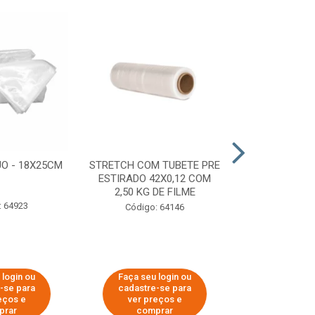
O - 18X25CM
STRETCH COM TUBETE PRE
STRETCH C
ESTIRADO 42X0,12 COM
50X0,25 COM
2,50 KG DE FILME
FIL
: 64923
Código: 64146
Código:
 login ou
Faça seu login ou
Faça seu 
-se para
cadastre-se para
cadastre
eços e
ver preços e
ver pr
prar
comprar
comp