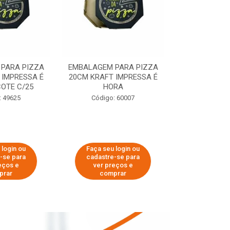
PARA PIZZA
EMBALAGEM PARA PIZZA
EMBALAGEM 
 IMPRESSA É
20CM KRAFT IMPRESSA É
35CM KRAFT 
OTE C/25
HORA
HO
: 49625
Código: 60007
Código:
 login ou
Faça seu login ou
Faça seu 
-se para
cadastre-se para
cadastre
eços e
ver preços e
ver pr
prar
comprar
comp