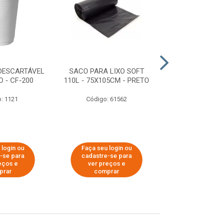
DESCARTÁVEL
SACO PARA LIXO SOFT
DISPENSER 
 - CF-200
110L - 75X105CM - PRETO
HIGIÊNICO R
ECOLÓGI
: 1121
Código: 61562
Código:
 login ou
Faça seu login ou
Faça seu 
-se para
cadastre-se para
cadastre
eços e
ver preços e
ver pr
prar
comprar
comp