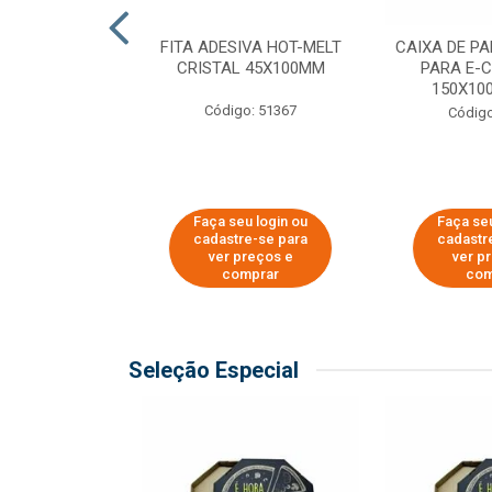
 PAPEL KRAFT
FITA ADESIVA HOT-MELT
CAIXA DE P
 - 40CM
CRISTAL 45X100MM
PARA E-
150X100
o: 23403
Código: 51367
Código
u login ou
Faça seu login ou
Faça seu
e-se para
cadastre-se para
cadastr
reços e
ver preços e
ver p
mprar
comprar
com
Seleção Especial