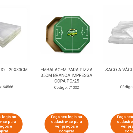
UO - 20X30CM
EMBALAGEM PARA PIZZA
SACO A VÁCU
35CM BRANCA IMPRESSA
COPA PC/25
: 64566
Código
Código: 71002
 login ou
Faça seu login ou
Faça seu
e-se para
cadastre-se para
cadastre
reços e
ver preços e
ver pr
prar
comprar
com