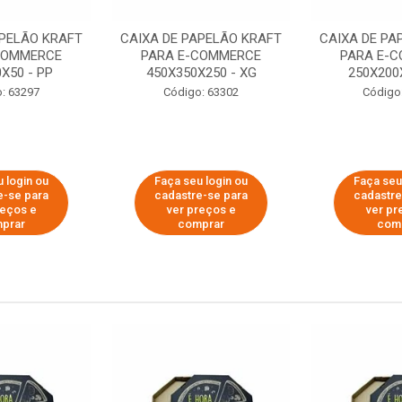
APELÃO KRAFT
CAIXA DE PAPELÃO KRAFT
CAIXA DE PA
COMMERCE
PARA E-COMMERCE
PARA E-
X50 - PP
450X350X250 - XG
250X200
: 63297
Código: 63302
Código
 login ou
Faça seu login ou
Faça seu
e-se para
cadastre-se para
cadastre
reços e
ver preços e
ver pr
prar
comprar
com