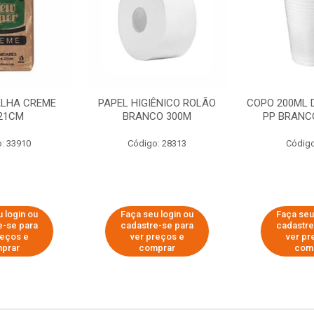
ALHA CREME
PAPEL HIGIÊNICO ROLÃO
COPO 200ML 
21CM
BRANCO 300M
PP BRANCO
: 33910
Código: 28313
Código
 login ou
Faça seu login ou
Faça seu
e-se para
cadastre-se para
cadastre
reços e
ver preços e
ver pr
prar
comprar
com