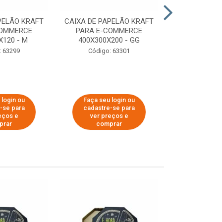
PELÃO KRAFT
CAIXA DE PAPELÃO KRAFT
CAIXA DE PA
COMMERCE
PARA E-COMMERCE
PARA E-C
X120 - M
400X300X200 - GG
200X150
: 63299
Código: 63301
Código:
 login ou
Faça seu login ou
Faça seu 
-se para
cadastre-se para
cadastre
eços e
ver preços e
ver pr
prar
comprar
comp