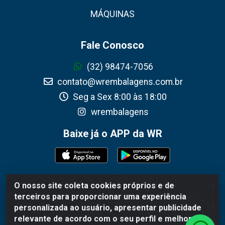
MÁQUINAS
Fale Conosco
(32) 98474-7056
contato@wrembalagens.com.br
Seg a Sex 8:00 às 18:00
wrembalagens
Baixe já o APP da WR
O nosso site coleta cookies próprios e de
WR Embalagens - R. Cel. Teodoro Gomes de Araújo, 1360 -
terceiros para proporcionar uma experiência
Grogotó - Barbacena / MG - CEP 36202-628 - CNPJ
personalizada ao usuário, apresentar publicidade
02.692.206/0001-55
relevante de acordo com o seu perfil e melhorar a