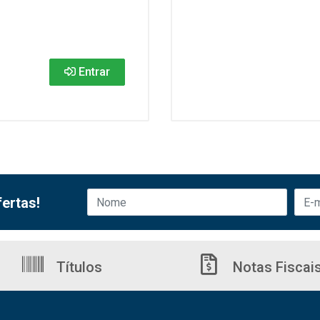
Entrar
ertas!
Títulos
Notas Fiscai