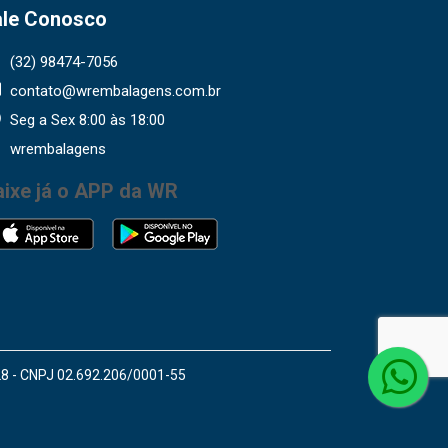
ale Conosco
(32) 98474-7056
contato@wrembalagens.com.br
Seg a Sex 8:00 às 18:00
wrembalagens
aixe já o APP da WR
28 - CNPJ 02.692.206/0001-55