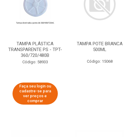
TAMPA PLÁSTICA
TAMPA POTE BRANCA
TRANSPARENTE PS - TPT-
500ML
360/720/480B
Código: 15068
Código: 58933
Faça seu login ou
cadastre-se para
ver preços e
comprar