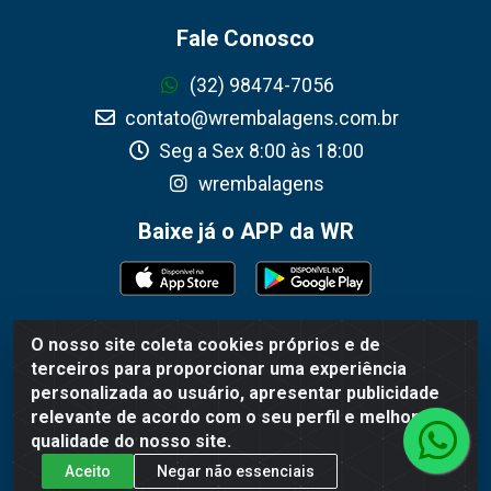
Fale Conosco
(32) 98474-7056
contato@wrembalagens.com.br
Seg a Sex 8:00 às 18:00
wrembalagens
Baixe já o APP da WR
O nosso site coleta cookies próprios e de
WR Embalagens - R. Cel. Teodoro Gomes de Araújo, 1360 -
terceiros para proporcionar uma experiência
Grogotó - Barbacena / MG - CEP 36202-628 - CNPJ
personalizada ao usuário, apresentar publicidade
02.692.206/0001-55
relevante de acordo com o seu perfil e melhorar a
qualidade do nosso site.
Aceito
Negar não essenciais