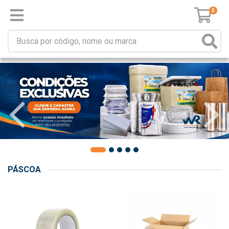
0
PÁSCOA