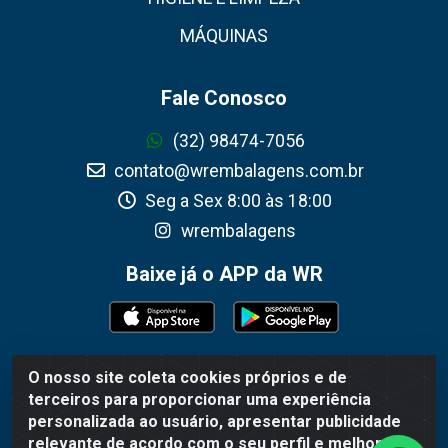
MÁQUINAS
Fale Conosco
(32) 98474-7056
contato@wrembalagens.com.br
Seg a Sex 8:00 às 18:00
wrembalagens
Baixe já o APP da WR
O nosso site coleta cookies próprios e de
WR Embalagens - R. Cel. Teodoro Gomes de Araújo, 1360 -
terceiros para proporcionar uma experiência
Grogotó - Barbacena / MG - CEP 36202-628 - CNPJ
personalizada ao usuário, apresentar publicidade
02.692.206/0001-55
relevante de acordo com o seu perfil e melhorar a