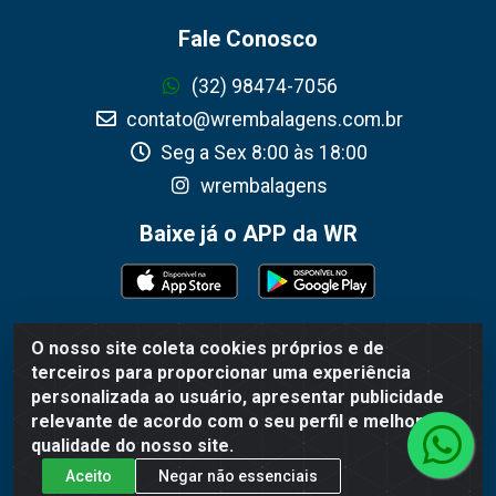
Fale Conosco
(32) 98474-7056
contato@wrembalagens.com.br
Seg a Sex 8:00 às 18:00
wrembalagens
Baixe já o APP da WR
O nosso site coleta cookies próprios e de
WR Embalagens - R. Cel. Teodoro Gomes de Araújo, 1360 -
terceiros para proporcionar uma experiência
Grogotó - Barbacena / MG - CEP 36202-628 - CNPJ
personalizada ao usuário, apresentar publicidade
02.692.206/0001-55
relevante de acordo com o seu perfil e melhorar a
qualidade do nosso site.
Aceito
Negar não essenciais