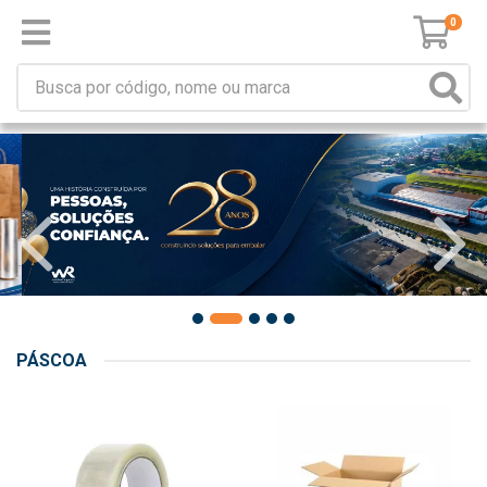
0
PÁSCOA