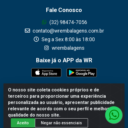
Fale Conosco
(32) 98474-7056
contato@wrembalagens.com.br
Seg a Sex 8:00 às 18:00
wrembalagens
Baixe já o APP da WR
O nosso site coleta cookies próprios e de
WR Embalagens - R. Cel. Teodoro Gomes de Araújo, 1360 -
terceiros para proporcionar uma experiência
Grogotó - Barbacena / MG - CEP 36202-628 - CNPJ
personalizada ao usuário, apresentar publicidade
02.692.206/0001-55
relevante de acordo com o seu perfil e melhorar a
qualidade do nosso site.
Aceito
Negar não essenciais