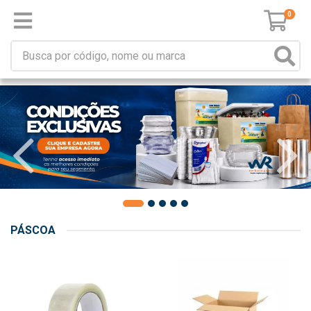
0
PÁSCOA