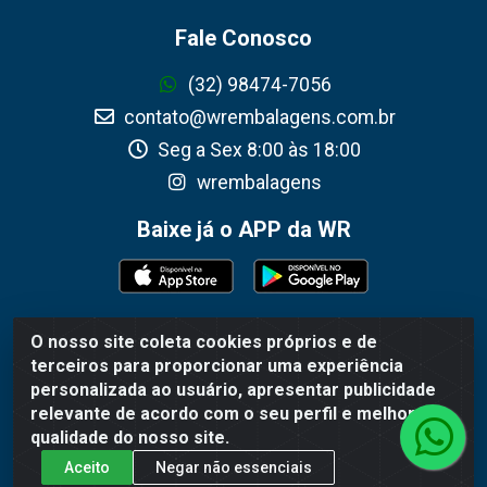
Fale Conosco
(32) 98474-7056
contato@wrembalagens.com.br
Seg a Sex 8:00 às 18:00
wrembalagens
Baixe já o APP da WR
O nosso site coleta cookies próprios e de
WR Embalagens - R. Cel. Teodoro Gomes de Araújo, 1360 -
terceiros para proporcionar uma experiência
Grogotó - Barbacena / MG - CEP 36202-628 - CNPJ
personalizada ao usuário, apresentar publicidade
02.692.206/0001-55
relevante de acordo com o seu perfil e melhorar a
qualidade do nosso site.
Aceito
Negar não essenciais