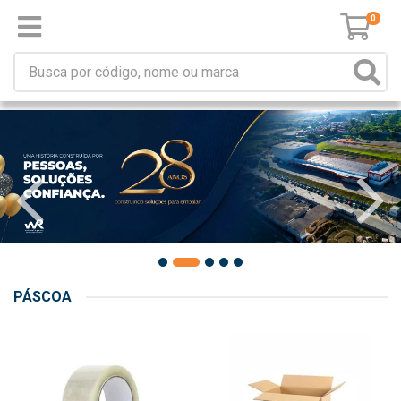
0
PÁSCOA