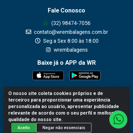
Fale Conosco
(32) 98474-7056
contato@wrembalagens.com.br
Seg a Sex 8:00 às 18:00
wrembalagens
Baixe já o APP da WR
O nosso site coleta cookies próprios e de
WR Embalagens - R. Cel. Teodoro Gomes de Araújo, 1360 -
terceiros para proporcionar uma experiência
Grogotó - Barbacena / MG - CEP 36202-628 - CNPJ
personalizada ao usuário, apresentar publicidade
02.692.206/0001-55
relevante de acordo com o seu perfil e melhorar a
qualidade do nosso site.
Aceito
Negar não essenciais