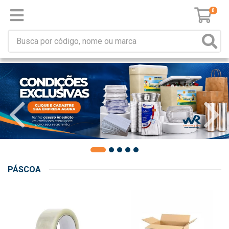
0
PÁSCOA