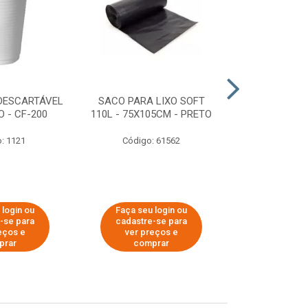
DESCARTÁVEL
SACO PARA LIXO SOFT
DISPENSER 
 - CF-200
110L - 75X105CM - PRETO
HIGIÊNICO R
ECOLÓGI
: 1121
Código: 61562
Código:
 login ou
Faça seu login ou
Faça seu 
-se para
cadastre-se para
cadastre
eços e
ver preços e
ver pr
prar
comprar
comp