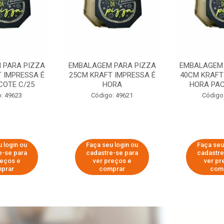
 PARA PIZZA
EMBALAGEM PARA PIZZA
EMBALAGEM 
 IMPRESSA É
25CM KRAFT IMPRESSA É
40CM KRAFT
COTE C/25
HORA
HORA PAC
: 49623
Código: 49621
Código
 login ou
Faça seu login ou
Faça seu
e-se para
cadastre-se para
cadastre
reços e
ver preços e
ver pr
prar
comprar
com