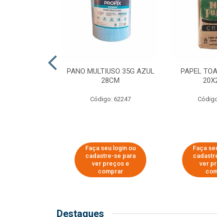
SER PARA
PANO MULTIUSO 35G AZUL
PAPEL TO
DE COPOS DE
28CM
20X
 E CAFÉ
Código: 62247
Código
o: 51281
u login ou
Faça seu login ou
Faça seu
e-se para
cadastre-se para
cadastr
reços e
ver preços e
ver p
mprar
comprar
com
Destaques