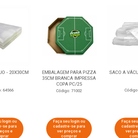
UO - 20X30CM
EMBALAGEM PARA PIZZA
SACO A VÁCU
35CM BRANCA IMPRESSA
COPA PC/25
: 64566
Código
Código: 71002
 login ou
Faça seu login ou
Faça seu
e-se para
cadastre-se para
cadastre
reços e
ver preços e
ver pr
prar
comprar
com