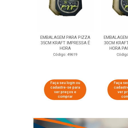
 PARA PIZZA
EMBALAGEM PARA PIZZA
EMBALAGEM
T IMPRESSA É
35CM KRAFT IMPRESSA É
30CM KRAFT
ORA
HORA
HORA PA
o: 60007
Código: 49619
Código
u login ou
Faça seu login ou
Faça seu
e-se para
cadastre-se para
cadastr
reços e
ver preços e
ver p
mprar
comprar
com