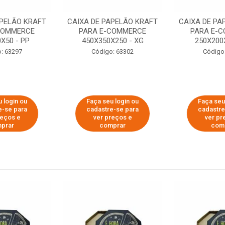
APELÃO KRAFT
CAIXA DE PAPELÃO KRAFT
CAIXA DE PA
COMMERCE
PARA E-COMMERCE
PARA E-
X50 - PP
450X350X250 - XG
250X200
: 63297
Código: 63302
Código
 login ou
Faça seu login ou
Faça seu
e-se para
cadastre-se para
cadastre
reços e
ver preços e
ver pr
prar
comprar
com