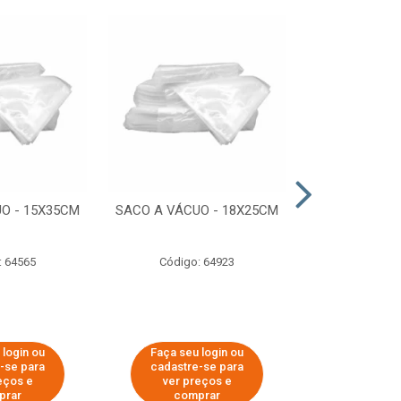
O - 15X35CM
SACO A VÁCUO - 18X25CM
STRETCH COM
ESTIRADO 4
2,50 KG 
: 64565
Código: 64923
Código:
 login ou
Faça seu login ou
Faça seu 
-se para
cadastre-se para
cadastre
eços e
ver preços e
ver pr
prar
comprar
comp