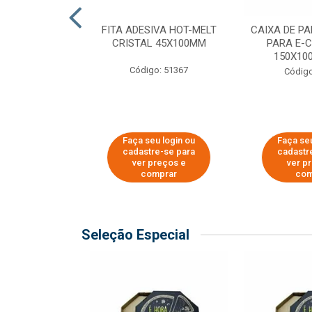
 PAPEL KRAFT
FITA ADESIVA HOT-MELT
CAIXA DE P
 - 40CM
CRISTAL 45X100MM
PARA E-
150X100
o: 23403
Código: 51367
Código
u login ou
Faça seu login ou
Faça seu
e-se para
cadastre-se para
cadastr
reços e
ver preços e
ver p
mprar
comprar
com
Seleção Especial