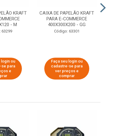
PELÃO KRAFT
CAIXA DE PAPELÃO KRAFT
CAIXA DE PA
COMMERCE
PARA E-COMMERCE
PARA E-C
X120 - M
400X300X200 - GG
200X150
: 63299
Código: 63301
Código:
 login ou
Faça seu login ou
Faça seu 
-se para
cadastre-se para
cadastre
eços e
ver preços e
ver pr
prar
comprar
comp