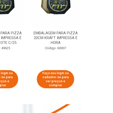
PARA PIZZA
EMBALAGEM PARA PIZZA
EMBALAGEM 
 IMPRESSA É
20CM KRAFT IMPRESSA É
35CM KRAFT 
OTE C/25
HORA
HO
: 49625
Código: 60007
Código:
 login ou
Faça seu login ou
Faça seu 
-se para
cadastre-se para
cadastre
eços e
ver preços e
ver pr
prar
comprar
comp