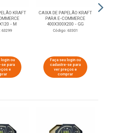
PELÃO KRAFT
CAIXA DE PAPELÃO KRAFT
CAIXA DE PA
COMMERCE
PARA E-COMMERCE
PARA E-C
X120 - M
400X300X200 - GG
200X150
: 63299
Código: 63301
Código:
 login ou
Faça seu login ou
Faça seu 
-se para
cadastre-se para
cadastre
eços e
ver preços e
ver pr
prar
comprar
comp