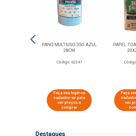
SER PARA
PANO MULTIUSO 35G AZUL
PAPEL TO
DE COPOS DE
28CM
20X
 E CAFÉ
Código: 62247
Código
o: 51281
u login ou
Faça seu login ou
Faça seu
e-se para
cadastre-se para
cadastr
reços e
ver preços e
ver p
mprar
comprar
com
Destaques