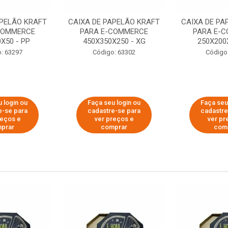
APELÃO KRAFT
CAIXA DE PAPELÃO KRAFT
CAIXA DE PA
COMMERCE
PARA E-COMMERCE
PARA E-
X50 - PP
450X350X250 - XG
250X200
: 63297
Código: 63302
Código
 login ou
Faça seu login ou
Faça seu
e-se para
cadastre-se para
cadastre
reços e
ver preços e
ver pr
prar
comprar
com