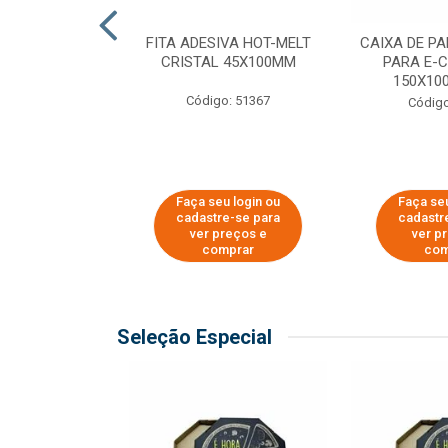
 PAPEL KRAFT
FITA ADESIVA HOT-MELT
CAIXA DE P
 - 40CM
CRISTAL 45X100MM
PARA E-
150X100
o: 23403
Código: 51367
Código
u login ou
Faça seu login ou
Faça seu
e-se para
cadastre-se para
cadastr
reços e
ver preços e
ver p
mprar
comprar
com
Seleção Especial