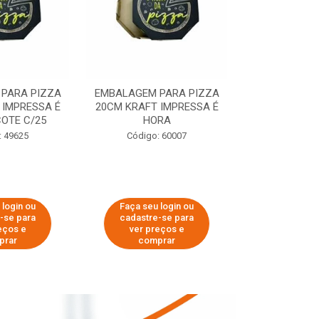
PARA PIZZA
EMBALAGEM PARA PIZZA
EMBALAGEM 
 IMPRESSA É
20CM KRAFT IMPRESSA É
35CM KRAFT 
OTE C/25
HORA
HO
: 49625
Código: 60007
Código:
 login ou
Faça seu login ou
Faça seu 
-se para
cadastre-se para
cadastre
eços e
ver preços e
ver pr
prar
comprar
comp