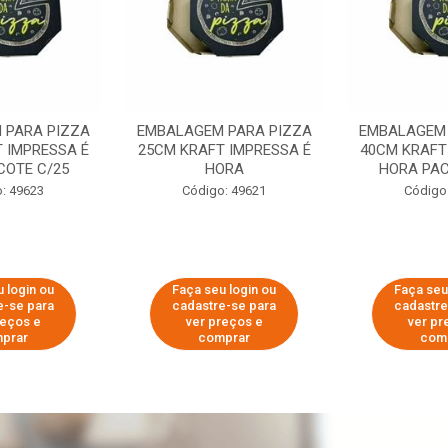
 PARA PIZZA
EMBALAGEM PARA PIZZA
EMBALAGEM 
 IMPRESSA É
25CM KRAFT IMPRESSA É
40CM KRAFT
COTE C/25
HORA
HORA PAC
: 49623
Código: 49621
Código
 login ou
Faça seu login ou
Faça seu
e-se para
cadastre-se para
cadastre
reços e
ver preços e
ver pr
prar
comprar
com