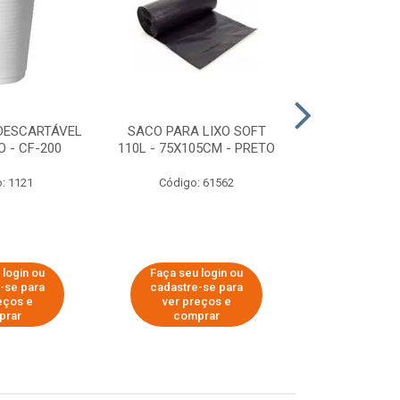
DESCARTÁVEL
SACO PARA LIXO SOFT
DISPENSER 
 - CF-200
110L - 75X105CM - PRETO
HIGIÊNICO R
ECOLÓGI
: 1121
Código: 61562
Código:
 login ou
Faça seu login ou
Faça seu 
-se para
cadastre-se para
cadastre
eços e
ver preços e
ver pr
prar
comprar
comp