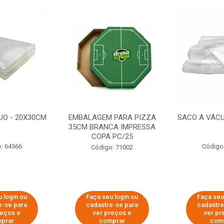
UO - 20X30CM
EMBALAGEM PARA PIZZA
SACO A VÁCU
35CM BRANCA IMPRESSA
COPA PC/25
: 64566
Código
Código: 71002
 login ou
Faça seu login ou
Faça seu
e-se para
cadastre-se para
cadastre
reços e
ver preços e
ver pr
prar
comprar
com