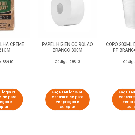
ALHA CREME
PAPEL HIGIÊNICO ROLÃO
COPO 200ML 
21CM
BRANCO 300M
PP BRANCO
: 33910
Código: 28313
Código
 login ou
Faça seu login ou
Faça seu
e-se para
cadastre-se para
cadastre
reços e
ver preços e
ver pr
prar
comprar
com