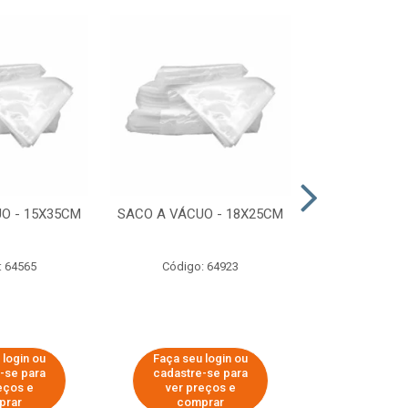
O - 15X35CM
SACO A VÁCUO - 18X25CM
STRETCH COM
ESTIRADO 4
2,50 KG 
: 64565
Código: 64923
Código:
 login ou
Faça seu login ou
Faça seu 
-se para
cadastre-se para
cadastre
eços e
ver preços e
ver pr
prar
comprar
comp