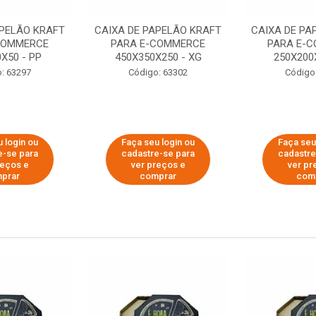
APELÃO KRAFT
CAIXA DE PAPELÃO KRAFT
CAIXA DE PA
COMMERCE
PARA E-COMMERCE
PARA E-
X50 - PP
450X350X250 - XG
250X200
: 63297
Código: 63302
Código
 login ou
Faça seu login ou
Faça seu
e-se para
cadastre-se para
cadastre
reços e
ver preços e
ver pr
prar
comprar
com