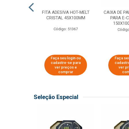
 PAPEL KRAFT
FITA ADESIVA HOT-MELT
CAIXA DE P
 - 40CM
CRISTAL 45X100MM
PARA E-
150X100
o: 23403
Código: 51367
Código
u login ou
Faça seu login ou
Faça seu
e-se para
cadastre-se para
cadastr
reços e
ver preços e
ver p
mprar
comprar
com
Seleção Especial