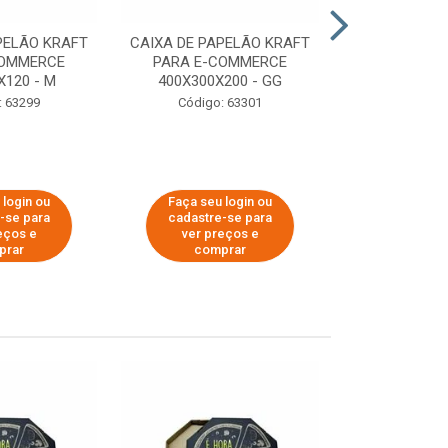
PELÃO KRAFT
CAIXA DE PAPELÃO KRAFT
CAIXA DE PA
COMMERCE
PARA E-COMMERCE
PARA E-C
X120 - M
400X300X200 - GG
200X150
: 63299
Código: 63301
Código:
 login ou
Faça seu login ou
Faça seu 
-se para
cadastre-se para
cadastre
eços e
ver preços e
ver pr
prar
comprar
comp