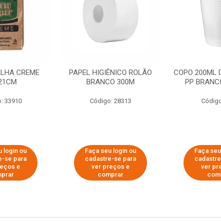
ALHA CREME
PAPEL HIGIÊNICO ROLÃO
COPO 200ML 
21CM
BRANCO 300M
PP BRANCO
: 33910
Código: 28313
Código
 login ou
Faça seu login ou
Faça seu
e-se para
cadastre-se para
cadastre
reços e
ver preços e
ver pr
prar
comprar
com