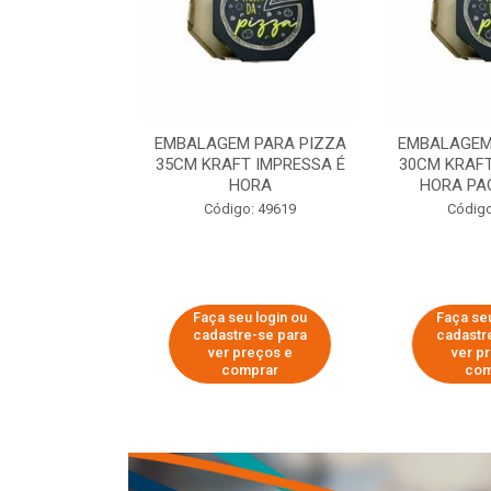
 PARA PIZZA
EMBALAGEM PARA PIZZA
EMBALAGEM
T IMPRESSA É
35CM KRAFT IMPRESSA É
30CM KRAFT
ORA
HORA
HORA PA
o: 60007
Código: 49619
Código
u login ou
Faça seu login ou
Faça seu
e-se para
cadastre-se para
cadastr
reços e
ver preços e
ver p
mprar
comprar
com