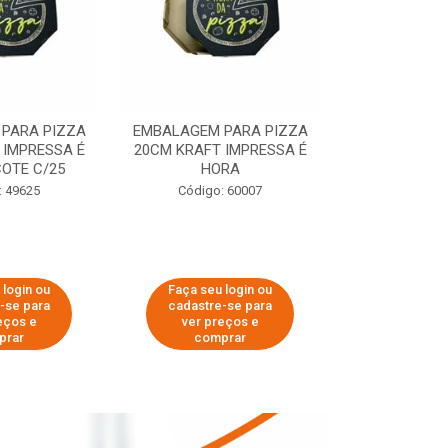
PARA PIZZA
EMBALAGEM PARA PIZZA
EMBALAGEM 
 IMPRESSA É
20CM KRAFT IMPRESSA É
35CM KRAFT 
OTE C/25
HORA
HO
: 49625
Código: 60007
Código:
 login ou
Faça seu login ou
Faça seu 
-se para
cadastre-se para
cadastre
eços e
ver preços e
ver pr
prar
comprar
comp