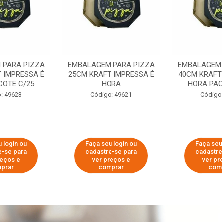
 PARA PIZZA
EMBALAGEM PARA PIZZA
EMBALAGEM 
 IMPRESSA É
25CM KRAFT IMPRESSA É
40CM KRAFT
COTE C/25
HORA
HORA PAC
: 49623
Código: 49621
Código
 login ou
Faça seu login ou
Faça seu
e-se para
cadastre-se para
cadastre
reços e
ver preços e
ver pr
prar
comprar
com