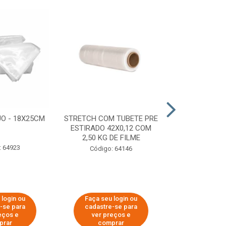
O - 18X25CM
STRETCH COM TUBETE PRE
STRETCH C
ESTIRADO 42X0,12 COM
50X0,25 COM
2,50 KG DE FILME
FIL
: 64923
Código: 64146
Código:
 login ou
Faça seu login ou
Faça seu 
-se para
cadastre-se para
cadastre
eços e
ver preços e
ver pr
prar
comprar
comp