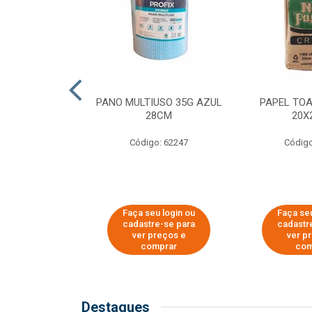
SER PARA
PANO MULTIUSO 35G AZUL
PAPEL TO
DE COPOS DE
28CM
20X
 E CAFÉ
Código: 62247
Código
o: 51281
u login ou
Faça seu login ou
Faça seu
e-se para
cadastre-se para
cadastr
reços e
ver preços e
ver p
mprar
comprar
com
Destaques