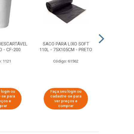
DESCARTÁVEL
SACO PARA LIXO SOFT
DISPENSER 
 - CF-200
110L - 75X105CM - PRETO
HIGIÊNICO R
ECOLÓGI
: 1121
Código: 61562
Código:
 login ou
Faça seu login ou
Faça seu 
-se para
cadastre-se para
cadastre
eços e
ver preços e
ver pr
prar
comprar
comp