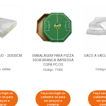
UO - 20X30CM
EMBALAGEM PARA PIZZA
SACO A VÁCU
35CM BRANCA IMPRESSA
COPA PC/25
: 64566
Código
Código: 71002
 login ou
Faça seu login ou
Faça seu
e-se para
cadastre-se para
cadastre
reços e
ver preços e
ver pr
prar
comprar
com