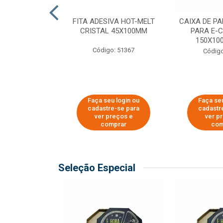
 PAPEL KRAFT
FITA ADESIVA HOT-MELT
CAIXA DE P
 - 40CM
CRISTAL 45X100MM
PARA E-
150X100
o: 23403
Código: 51367
Código
u login ou
Faça seu login ou
Faça seu
e-se para
cadastre-se para
cadastr
reços e
ver preços e
ver p
mprar
comprar
com
Seleção Especial