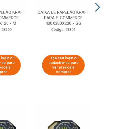
PELÃO KRAFT
CAIXA DE PAPELÃO KRAFT
CAIXA DE PA
COMMERCE
PARA E-COMMERCE
PARA E-C
X120 - M
400X300X200 - GG
200X150
: 63299
Código: 63301
Código:
 login ou
Faça seu login ou
Faça seu 
-se para
cadastre-se para
cadastre
eços e
ver preços e
ver pr
prar
comprar
comp