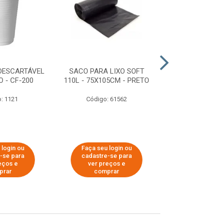
DESCARTÁVEL
SACO PARA LIXO SOFT
DISPENSER 
 - CF-200
110L - 75X105CM - PRETO
HIGIÊNICO R
ECOLÓGI
: 1121
Código: 61562
Código:
 login ou
Faça seu login ou
Faça seu 
-se para
cadastre-se para
cadastre
eços e
ver preços e
ver pr
prar
comprar
comp