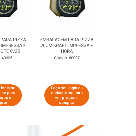
PARA PIZZA
EMBALAGEM PARA PIZZA
EMBALAGEM 
 IMPRESSA É
20CM KRAFT IMPRESSA É
35CM KRAFT 
OTE C/25
HORA
HO
: 49625
Código: 60007
Código:
 login ou
Faça seu login ou
Faça seu 
-se para
cadastre-se para
cadastre
eços e
ver preços e
ver pr
prar
comprar
comp