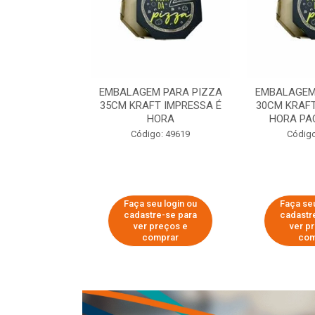
 PARA PIZZA
EMBALAGEM PARA PIZZA
EMBALAGEM
T IMPRESSA É
35CM KRAFT IMPRESSA É
30CM KRAFT
ORA
HORA
HORA PA
o: 60007
Código: 49619
Código
u login ou
Faça seu login ou
Faça seu
e-se para
cadastre-se para
cadastr
reços e
ver preços e
ver p
mprar
comprar
com