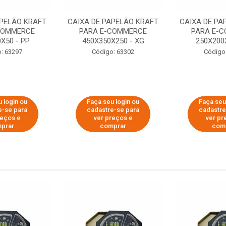
APELÃO KRAFT
CAIXA DE PAPELÃO KRAFT
CAIXA DE PA
COMMERCE
PARA E-COMMERCE
PARA E-
X50 - PP
450X350X250 - XG
250X200
: 63297
Código: 63302
Código
 login ou
Faça seu login ou
Faça seu
e-se para
cadastre-se para
cadastre
reços e
ver preços e
ver pr
prar
comprar
com