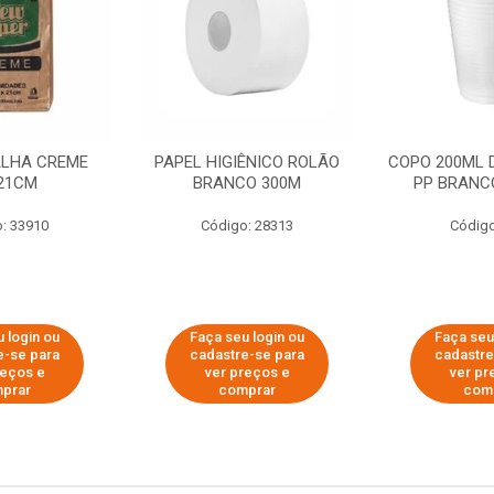
ALHA CREME
PAPEL HIGIÊNICO ROLÃO
COPO 200ML 
21CM
BRANCO 300M
PP BRANCO
: 33910
Código: 28313
Código
 login ou
Faça seu login ou
Faça seu
e-se para
cadastre-se para
cadastre
reços e
ver preços e
ver pr
prar
comprar
com