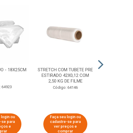
O - 18X25CM
STRETCH COM TUBETE PRE
STRETCH C
ESTIRADO 42X0,12 COM
50X0,25 COM
2,50 KG DE FILME
FIL
: 64923
Código: 64146
Código:
 login ou
Faça seu login ou
Faça seu 
-se para
cadastre-se para
cadastre
eços e
ver preços e
ver pr
prar
comprar
comp