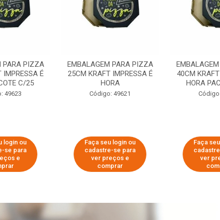
 PARA PIZZA
EMBALAGEM PARA PIZZA
EMBALAGEM 
 IMPRESSA É
25CM KRAFT IMPRESSA É
40CM KRAFT
COTE C/25
HORA
HORA PAC
: 49623
Código: 49621
Código
 login ou
Faça seu login ou
Faça seu
e-se para
cadastre-se para
cadastre
reços e
ver preços e
ver pr
prar
comprar
com