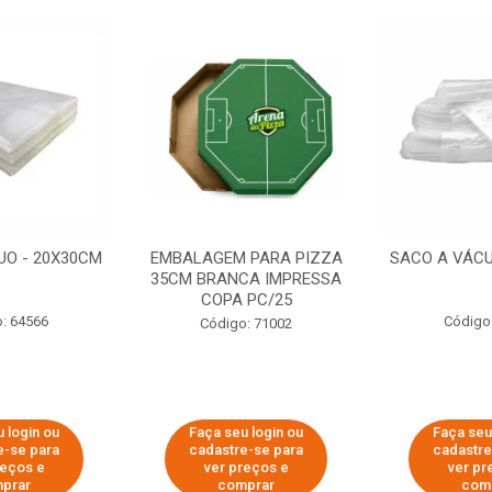
UO - 20X30CM
EMBALAGEM PARA PIZZA
SACO A VÁCU
35CM BRANCA IMPRESSA
COPA PC/25
: 64566
Código
Código: 71002
 login ou
Faça seu login ou
Faça seu
e-se para
cadastre-se para
cadastre
reços e
ver preços e
ver pr
prar
comprar
com