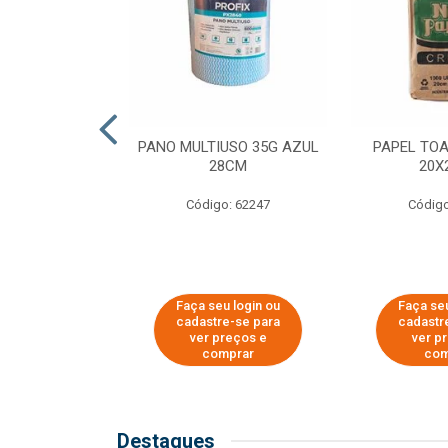
SER PARA
PANO MULTIUSO 35G AZUL
PAPEL TO
DE COPOS DE
28CM
20X
 E CAFÉ
Código: 62247
Código
o: 51281
u login ou
Faça seu login ou
Faça seu
e-se para
cadastre-se para
cadastr
reços e
ver preços e
ver p
mprar
comprar
com
Destaques