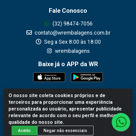
Fale Conosco
(32) 98474-7056
contato@wrembalagens.com.br
Seg a Sex 8:00 às 18:00
wrembalagens
Baixe já o APP da WR
O nosso site coleta cookies próprios e de
WR Embalagens - R. Cel. Teodoro Gomes de Araújo, 1360 -
terceiros para proporcionar uma experiência
Grogotó - Barbacena / MG - CEP 36202-628 - CNPJ
personalizada ao usuário, apresentar publicidade
02.692.206/0001-55
relevante de acordo com o seu perfil e melhorar a
qualidade do nosso site.
Aceito
Negar não essenciais