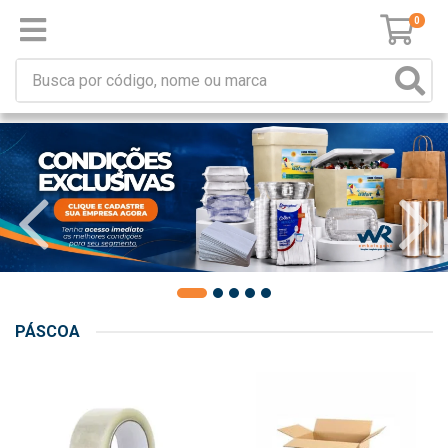
0
PÁSCOA