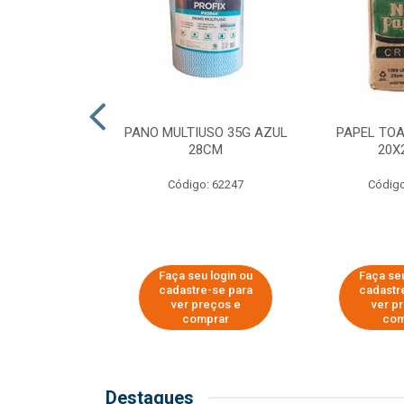
SER PARA
PANO MULTIUSO 35G AZUL
PAPEL TO
DE COPOS DE
28CM
20X
 E CAFÉ
Código: 62247
Código
o: 51281
u login ou
Faça seu login ou
Faça seu
e-se para
cadastre-se para
cadastr
reços e
ver preços e
ver p
mprar
comprar
com
Destaques