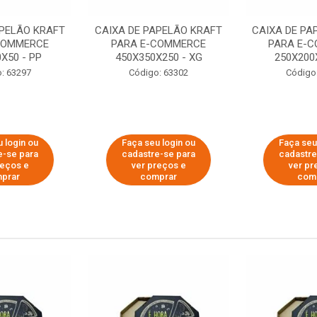
APELÃO KRAFT
CAIXA DE PAPELÃO KRAFT
CAIXA DE PA
COMMERCE
PARA E-COMMERCE
PARA E-
X50 - PP
450X350X250 - XG
250X200
: 63297
Código: 63302
Código
 login ou
Faça seu login ou
Faça seu
e-se para
cadastre-se para
cadastre
reços e
ver preços e
ver pr
prar
comprar
com