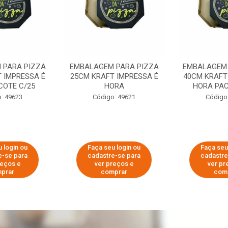
 PARA PIZZA
EMBALAGEM PARA PIZZA
EMBALAGEM 
 IMPRESSA É
25CM KRAFT IMPRESSA É
40CM KRAFT
COTE C/25
HORA
HORA PAC
: 49623
Código: 49621
Código
 login ou
Faça seu login ou
Faça seu
e-se para
cadastre-se para
cadastre
reços e
ver preços e
ver pr
prar
comprar
com