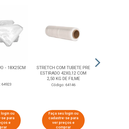
O - 18X25CM
STRETCH COM TUBETE PRE
STRETCH C
ESTIRADO 42X0,12 COM
50X0,25 COM
2,50 KG DE FILME
FIL
: 64923
Código: 64146
Código:
 login ou
Faça seu login ou
Faça seu 
-se para
cadastre-se para
cadastre
eços e
ver preços e
ver pr
prar
comprar
comp