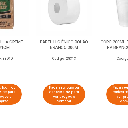
ALHA CREME
PAPEL HIGIÊNICO ROLÃO
COPO 200ML 
21CM
BRANCO 300M
PP BRANCO
: 33910
Código: 28313
Código
 login ou
Faça seu login ou
Faça seu
e-se para
cadastre-se para
cadastre
reços e
ver preços e
ver pr
prar
comprar
com