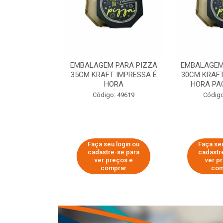
 PARA PIZZA
EMBALAGEM PARA PIZZA
EMBALAGEM
T IMPRESSA É
35CM KRAFT IMPRESSA É
30CM KRAFT
ORA
HORA
HORA PA
o: 60007
Código: 49619
Código
u login ou
Faça seu login ou
Faça seu
e-se para
cadastre-se para
cadastr
reços e
ver preços e
ver p
mprar
comprar
com