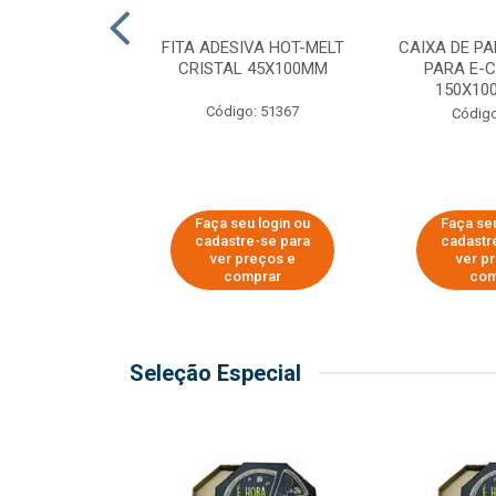
 PAPEL KRAFT
FITA ADESIVA HOT-MELT
CAIXA DE P
 - 40CM
CRISTAL 45X100MM
PARA E-
150X100
o: 23403
Código: 51367
Código
u login ou
Faça seu login ou
Faça seu
e-se para
cadastre-se para
cadastr
reços e
ver preços e
ver p
mprar
comprar
com
Seleção Especial