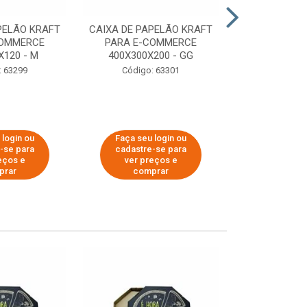
PELÃO KRAFT
CAIXA DE PAPELÃO KRAFT
CAIXA DE PA
COMMERCE
PARA E-COMMERCE
PARA E-C
X120 - M
400X300X200 - GG
200X150
: 63299
Código: 63301
Código:
 login ou
Faça seu login ou
Faça seu 
-se para
cadastre-se para
cadastre
eços e
ver preços e
ver pr
prar
comprar
comp