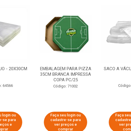
UO - 20X30CM
EMBALAGEM PARA PIZZA
SACO A VÁCU
35CM BRANCA IMPRESSA
COPA PC/25
: 64566
Código
Código: 71002
 login ou
Faça seu login ou
Faça seu
e-se para
cadastre-se para
cadastre
reços e
ver preços e
ver pr
prar
comprar
com