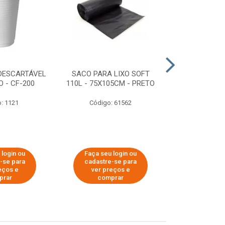
DESCARTÁVEL
SACO PARA LIXO SOFT
DISPENSER 
 - CF-200
110L - 75X105CM - PRETO
HIGIÊNICO R
ECOLÓGI
: 1121
Código: 61562
Código:
 login ou
Faça seu login ou
Faça seu 
-se para
cadastre-se para
cadastre
eços e
ver preços e
ver pr
prar
comprar
comp