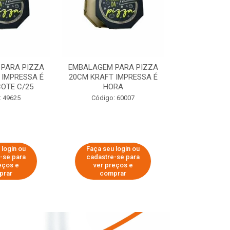
PARA PIZZA
EMBALAGEM PARA PIZZA
EMBALAGEM 
 IMPRESSA É
20CM KRAFT IMPRESSA É
35CM KRAFT 
OTE C/25
HORA
HO
: 49625
Código: 60007
Código:
 login ou
Faça seu login ou
Faça seu 
-se para
cadastre-se para
cadastre
eços e
ver preços e
ver pr
prar
comprar
comp