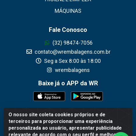
MÁQUINAS
Fale Conosco
(32) 98474-7056
contato@wrembalagens.com.br
Seg a Sex 8:00 às 18:00
wrembalagens
Baixe já o APP da WR
O nosso site coleta cookies próprios e de
WR Embalagens - R. Cel. Teodoro Gomes de Araújo, 1360 -
terceiros para proporcionar uma experiência
Grogotó - Barbacena / MG - CEP 36202-628 - CNPJ
personalizada ao usuário, apresentar publicidade
02.692.206/0001-55
relevante de acordo com o seu perfil e melhorar a