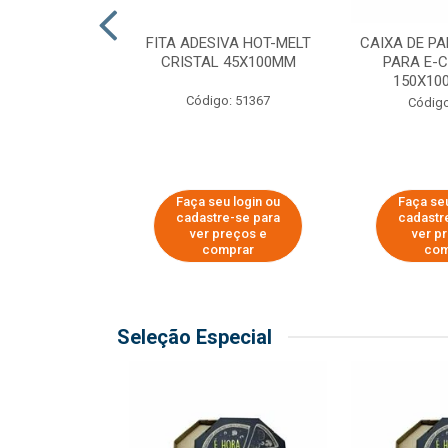
 PAPEL KRAFT
FITA ADESIVA HOT-MELT
CAIXA DE P
 - 40CM
CRISTAL 45X100MM
PARA E-
150X100
o: 23403
Código: 51367
Código
u login ou
Faça seu login ou
Faça seu
e-se para
cadastre-se para
cadastr
reços e
ver preços e
ver p
mprar
comprar
com
Seleção Especial