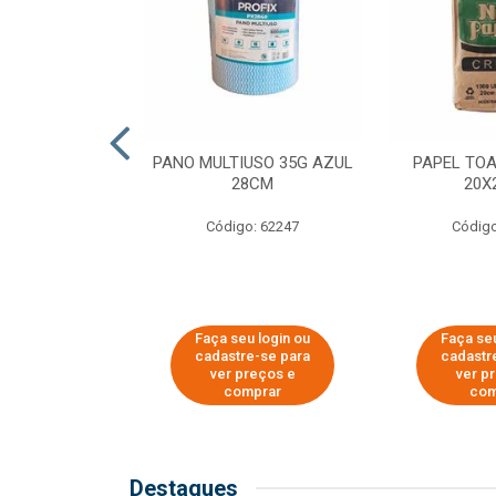
SER PARA
PANO MULTIUSO 35G AZUL
PAPEL TO
DE COPOS DE
28CM
20X
 E CAFÉ
Código: 62247
Código
o: 51281
u login ou
Faça seu login ou
Faça seu
e-se para
cadastre-se para
cadastr
reços e
ver preços e
ver p
mprar
comprar
com
Destaques