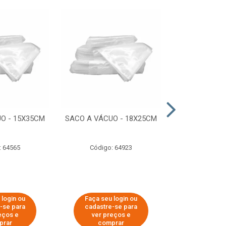
O - 15X35CM
SACO A VÁCUO - 18X25CM
STRETCH COM
ESTIRADO 4
2,50 KG 
: 64565
Código: 64923
Código:
 login ou
Faça seu login ou
Faça seu 
-se para
cadastre-se para
cadastre
eços e
ver preços e
ver pr
prar
comprar
comp