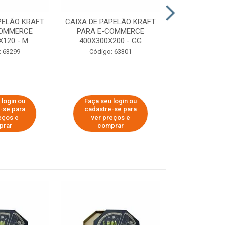
PELÃO KRAFT
CAIXA DE PAPELÃO KRAFT
CAIXA DE PA
COMMERCE
PARA E-COMMERCE
PARA E-C
X120 - M
400X300X200 - GG
200X150
: 63299
Código: 63301
Código:
 login ou
Faça seu login ou
Faça seu 
-se para
cadastre-se para
cadastre
eços e
ver preços e
ver pr
prar
comprar
comp