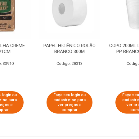
ALHA CREME
PAPEL HIGIÊNICO ROLÃO
COPO 200ML 
21CM
BRANCO 300M
PP BRANCO
: 33910
Código: 28313
Código
 login ou
Faça seu login ou
Faça seu
e-se para
cadastre-se para
cadastre
reços e
ver preços e
ver pr
prar
comprar
com