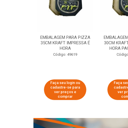
 PARA PIZZA
EMBALAGEM PARA PIZZA
EMBALAGEM
T IMPRESSA É
35CM KRAFT IMPRESSA É
30CM KRAFT
ORA
HORA
HORA PA
o: 60007
Código: 49619
Código
u login ou
Faça seu login ou
Faça seu
e-se para
cadastre-se para
cadastr
reços e
ver preços e
ver p
mprar
comprar
com