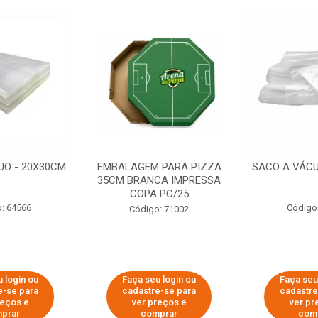
UO - 20X30CM
EMBALAGEM PARA PIZZA
SACO A VÁCU
35CM BRANCA IMPRESSA
COPA PC/25
: 64566
Código
Código: 71002
 login ou
Faça seu login ou
Faça seu
e-se para
cadastre-se para
cadastre
reços e
ver preços e
ver pr
prar
comprar
com