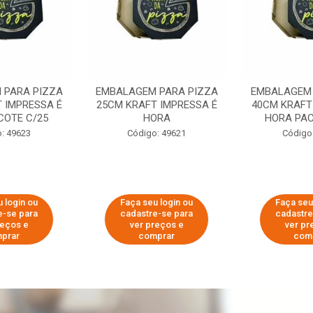
 PARA PIZZA
EMBALAGEM PARA PIZZA
EMBALAGEM 
 IMPRESSA É
25CM KRAFT IMPRESSA É
40CM KRAFT
COTE C/25
HORA
HORA PAC
: 49623
Código: 49621
Código
 login ou
Faça seu login ou
Faça seu
e-se para
cadastre-se para
cadastre
reços e
ver preços e
ver pr
prar
comprar
com