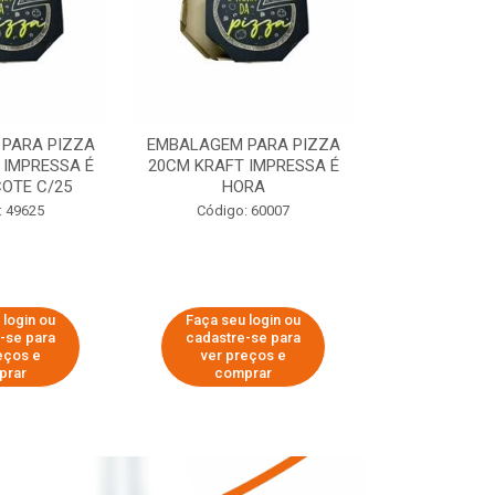
PARA PIZZA
EMBALAGEM PARA PIZZA
EMBALAGEM 
 IMPRESSA É
20CM KRAFT IMPRESSA É
35CM KRAFT 
OTE C/25
HORA
HO
: 49625
Código: 60007
Código:
 login ou
Faça seu login ou
Faça seu 
-se para
cadastre-se para
cadastre
eços e
ver preços e
ver pr
prar
comprar
comp