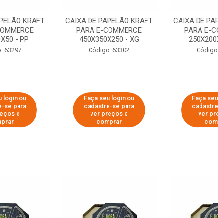
APELÃO KRAFT
CAIXA DE PAPELÃO KRAFT
CAIXA DE PA
COMMERCE
PARA E-COMMERCE
PARA E-
X50 - PP
450X350X250 - XG
250X200
: 63297
Código: 63302
Código
 login ou
Faça seu login ou
Faça seu
e-se para
cadastre-se para
cadastre
reços e
ver preços e
ver pr
prar
comprar
com