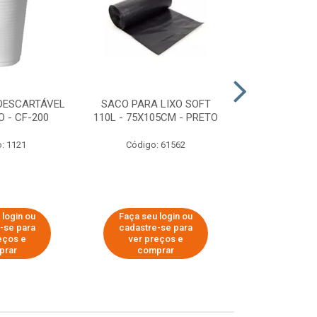
DESCARTÁVEL
SACO PARA LIXO SOFT
DISPENSER 
 - CF-200
110L - 75X105CM - PRETO
HIGIÊNICO R
ECOLÓGI
: 1121
Código: 61562
Código:
 login ou
Faça seu login ou
Faça seu 
-se para
cadastre-se para
cadastre
eços e
ver preços e
ver pr
prar
comprar
comp