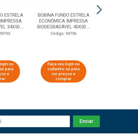
O ESTRELA
BOBINA FUNDO ESTRELA
BOBINA FUNDO 
IMPRESSA
ECONÔMICA IMPRESSA
ECONÔMICA IM
L 34X50 ...
BIODEGRADÁVEL 40X50 ...
BIODEGRADÁVEL 3
 59755
Código: 59756
Código: 59
login ou
Faça seu login ou
Faça seu log
se para
cadastre-se para
cadastre-se 
ços e
ver preços e
ver preços
rar
comprar
comprar