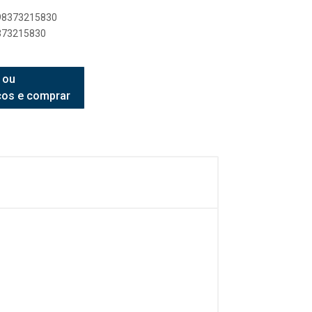
898373215830
8373215830
 ou
ços e comprar