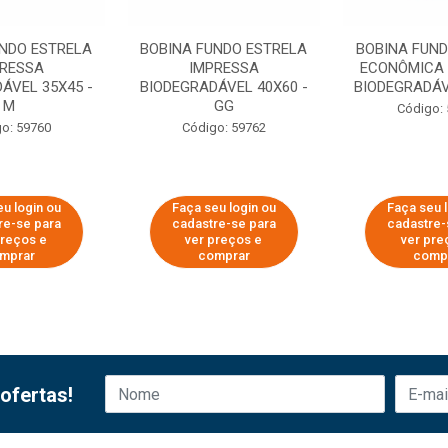
UNDO ESTRELA
BOBINA FUNDO ESTRELA
BOBINA FUND
RESSA
IMPRESSA
ECONÔMICA 
ÁVEL 35X45 -
BIODEGRADÁVEL 40X60 -
BIODEGRADÁVE
M
GG
Código:
o: 59760
Código: 59762
u login ou
Faça seu login ou
Faça seu 
re-se para
cadastre-se para
cadastre-
preços e
ver preços e
ver pre
mprar
comprar
comp
ofertas!