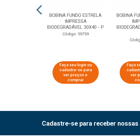
 FUNDO ESTRELA
BOBINA FUNDO ESTRELA
BOBINA F
MICA IMPRESSA
IMPRESSA
IMP
ADÁVEL 40X55 ...
BIODEGRADÁVEL 30X40 - P
BIODEGRAD
digo: 59757
Código: 59759
Códig
 seu login ou
Faça seu login ou
Faça se
astre-se para
cadastre-se para
cadast
er preços e
ver preços e
ver 
comprar
comprar
co
Cadastre-se para receber nossas 