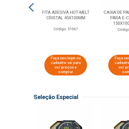
 PAPEL KRAFT
FITA ADESIVA HOT-MELT
CAIXA DE P
 - 40CM
CRISTAL 45X100MM
PARA E-
150X100
o: 23403
Código: 51367
Código
u login ou
Faça seu login ou
Faça seu
e-se para
cadastre-se para
cadastr
reços e
ver preços e
ver p
mprar
comprar
com
Seleção Especial