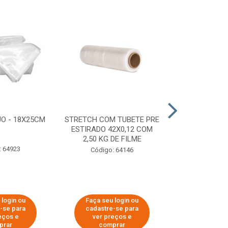
O - 18X25CM
STRETCH COM TUBETE PRE
STRETCH C
ESTIRADO 42X0,12 COM
50X0,25 COM
2,50 KG DE FILME
FIL
: 64923
Código: 64146
Código:
 login ou
Faça seu login ou
Faça seu 
-se para
cadastre-se para
cadastre
eços e
ver preços e
ver pr
prar
comprar
comp