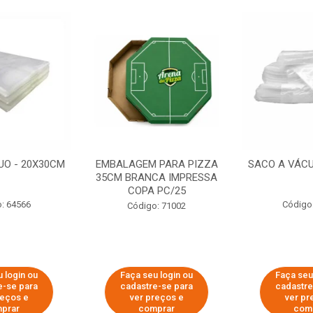
UO - 20X30CM
EMBALAGEM PARA PIZZA
SACO A VÁCU
35CM BRANCA IMPRESSA
COPA PC/25
: 64566
Código
Código: 71002
 login ou
Faça seu login ou
Faça seu
e-se para
cadastre-se para
cadastre
reços e
ver preços e
ver pr
prar
comprar
com