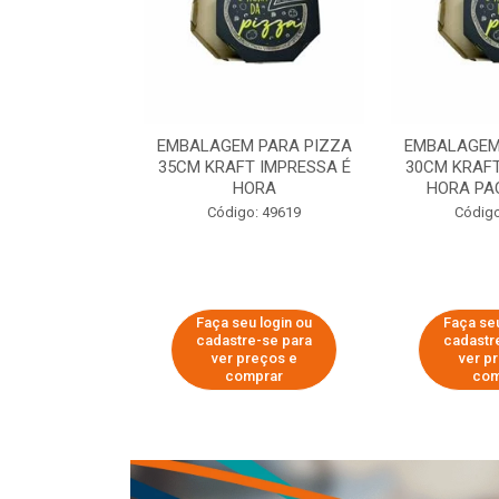
 PARA PIZZA
EMBALAGEM PARA PIZZA
EMBALAGEM
T IMPRESSA É
35CM KRAFT IMPRESSA É
30CM KRAFT
ORA
HORA
HORA PA
o: 60007
Código: 49619
Código
u login ou
Faça seu login ou
Faça seu
e-se para
cadastre-se para
cadastr
reços e
ver preços e
ver p
mprar
comprar
com