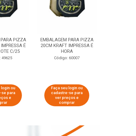
PARA PIZZA
EMBALAGEM PARA PIZZA
EMBALAGEM 
 IMPRESSA É
20CM KRAFT IMPRESSA É
35CM KRAFT 
OTE C/25
HORA
HO
: 49625
Código: 60007
Código:
 login ou
Faça seu login ou
Faça seu 
-se para
cadastre-se para
cadastre
eços e
ver preços e
ver pr
prar
comprar
comp