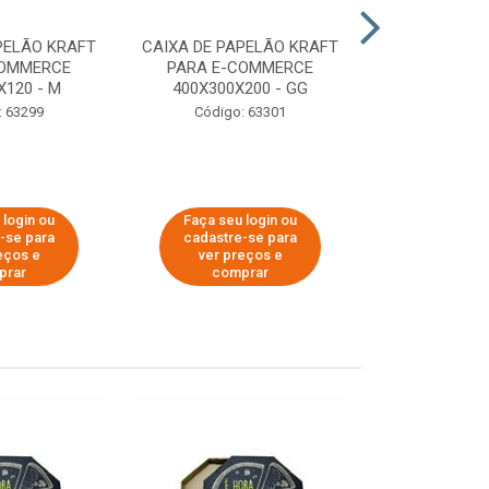
PELÃO KRAFT
CAIXA DE PAPELÃO KRAFT
CAIXA DE PA
COMMERCE
PARA E-COMMERCE
PARA E-C
X120 - M
400X300X200 - GG
200X150
: 63299
Código: 63301
Código:
 login ou
Faça seu login ou
Faça seu 
-se para
cadastre-se para
cadastre
eços e
ver preços e
ver pr
prar
comprar
comp