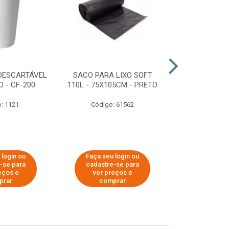
DESCARTÁVEL
SACO PARA LIXO SOFT
DISPENSER 
 - CF-200
110L - 75X105CM - PRETO
HIGIÊNICO R
ECOLÓGI
: 1121
Código: 61562
Código:
 login ou
Faça seu login ou
Faça seu 
-se para
cadastre-se para
cadastre
eços e
ver preços e
ver pr
prar
comprar
comp