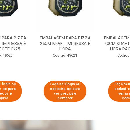
 PARA PIZZA
EMBALAGEM PARA PIZZA
EMBALAGEM 
 IMPRESSA É
25CM KRAFT IMPRESSA É
40CM KRAFT
COTE C/25
HORA
HORA PAC
: 49623
Código: 49621
Código
 login ou
Faça seu login ou
Faça seu
e-se para
cadastre-se para
cadastre
reços e
ver preços e
ver pr
prar
comprar
com