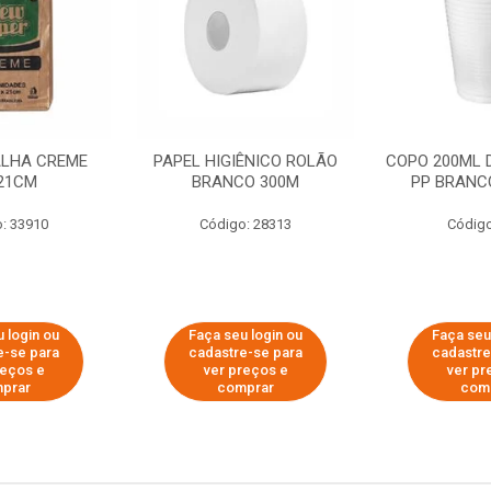
ALHA CREME
PAPEL HIGIÊNICO ROLÃO
COPO 200ML 
21CM
BRANCO 300M
PP BRANCO
: 33910
Código: 28313
Código
 login ou
Faça seu login ou
Faça seu
e-se para
cadastre-se para
cadastre
reços e
ver preços e
ver pr
prar
comprar
com