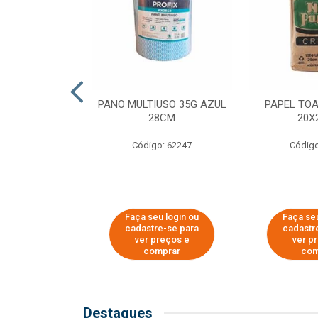
SER PARA
PANO MULTIUSO 35G AZUL
PAPEL TO
DE COPOS DE
28CM
20X
 E CAFÉ
Código: 62247
Código
o: 51281
u login ou
Faça seu login ou
Faça seu
e-se para
cadastre-se para
cadastr
reços e
ver preços e
ver p
mprar
comprar
com
Destaques