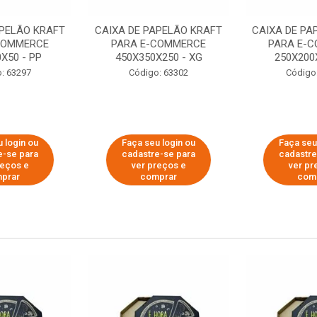
APELÃO KRAFT
CAIXA DE PAPELÃO KRAFT
CAIXA DE PA
COMMERCE
PARA E-COMMERCE
PARA E-
X50 - PP
450X350X250 - XG
250X200
: 63297
Código: 63302
Código
 login ou
Faça seu login ou
Faça seu
e-se para
cadastre-se para
cadastre
reços e
ver preços e
ver pr
prar
comprar
com