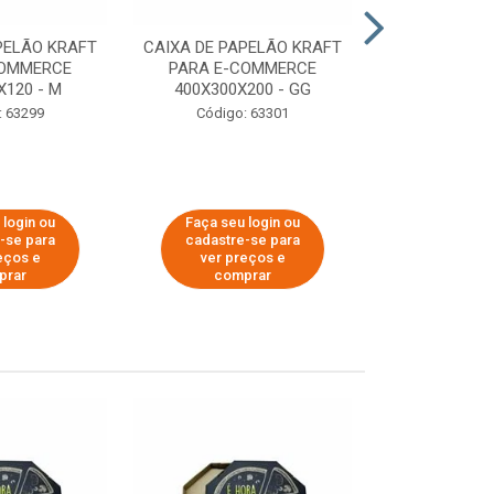
PELÃO KRAFT
CAIXA DE PAPELÃO KRAFT
CAIXA DE PA
COMMERCE
PARA E-COMMERCE
PARA E-C
X120 - M
400X300X200 - GG
200X150
: 63299
Código: 63301
Código:
 login ou
Faça seu login ou
Faça seu 
-se para
cadastre-se para
cadastre
eços e
ver preços e
ver pr
prar
comprar
comp