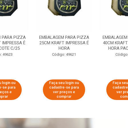
 PARA PIZZA
EMBALAGEM PARA PIZZA
EMBALAGEM 
 IMPRESSA É
25CM KRAFT IMPRESSA É
40CM KRAFT
COTE C/25
HORA
HORA PAC
: 49623
Código: 49621
Código
 login ou
Faça seu login ou
Faça seu
e-se para
cadastre-se para
cadastre
reços e
ver preços e
ver pr
prar
comprar
com