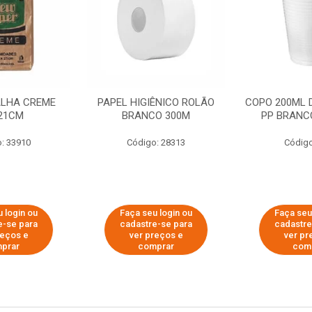
ALHA CREME
PAPEL HIGIÊNICO ROLÃO
COPO 200ML 
21CM
BRANCO 300M
PP BRANCO
: 33910
Código: 28313
Código
 login ou
Faça seu login ou
Faça seu
e-se para
cadastre-se para
cadastre
reços e
ver preços e
ver pr
prar
comprar
com