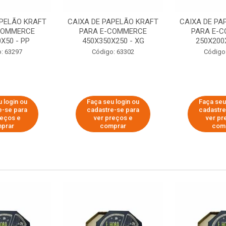
APELÃO KRAFT
CAIXA DE PAPELÃO KRAFT
CAIXA DE PA
COMMERCE
PARA E-COMMERCE
PARA E-
X50 - PP
450X350X250 - XG
250X200
: 63297
Código: 63302
Código
 login ou
Faça seu login ou
Faça seu
e-se para
cadastre-se para
cadastre
reços e
ver preços e
ver pr
prar
comprar
com