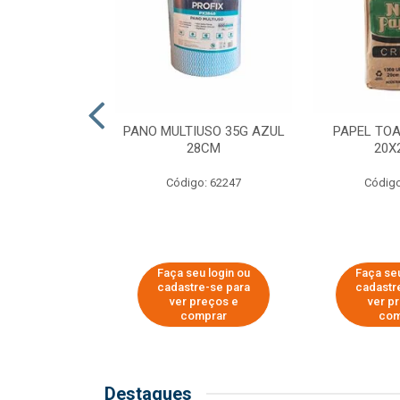
SER PARA
PANO MULTIUSO 35G AZUL
PAPEL TO
DE COPOS DE
28CM
20X
 E CAFÉ
Código: 62247
Código
o: 51281
u login ou
Faça seu login ou
Faça seu
e-se para
cadastre-se para
cadastr
reços e
ver preços e
ver p
mprar
comprar
com
Destaques