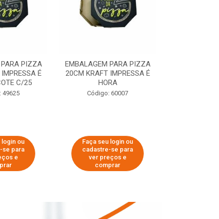
PARA PIZZA
EMBALAGEM PARA PIZZA
EMBALAGEM 
 IMPRESSA É
20CM KRAFT IMPRESSA É
35CM KRAFT 
OTE C/25
HORA
HO
: 49625
Código: 60007
Código:
 login ou
Faça seu login ou
Faça seu 
-se para
cadastre-se para
cadastre
eços e
ver preços e
ver pr
prar
comprar
comp