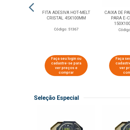
 PAPEL KRAFT
FITA ADESIVA HOT-MELT
CAIXA DE P
 - 40CM
CRISTAL 45X100MM
PARA E-
150X100
o: 23403
Código: 51367
Código
u login ou
Faça seu login ou
Faça seu
e-se para
cadastre-se para
cadastr
reços e
ver preços e
ver p
mprar
comprar
com
Seleção Especial