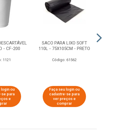
DESCARTÁVEL
SACO PARA LIXO SOFT
DISPENSER 
 - CF-200
110L - 75X105CM - PRETO
HIGIÊNICO R
ECOLÓGI
: 1121
Código: 61562
Código:
 login ou
Faça seu login ou
Faça seu 
-se para
cadastre-se para
cadastre
eços e
ver preços e
ver pr
prar
comprar
comp