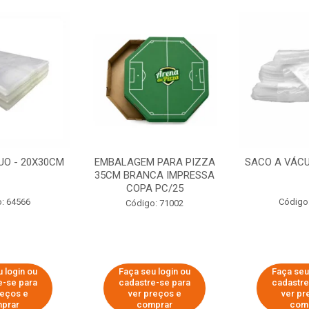
UO - 20X30CM
EMBALAGEM PARA PIZZA
SACO A VÁCU
35CM BRANCA IMPRESSA
COPA PC/25
: 64566
Código
Código: 71002
 login ou
Faça seu login ou
Faça seu
e-se para
cadastre-se para
cadastre
reços e
ver preços e
ver pr
prar
comprar
com