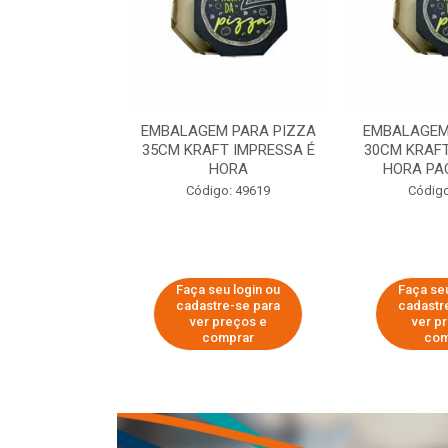
 PARA PIZZA
EMBALAGEM PARA PIZZA
EMBALAGEM
T IMPRESSA É
35CM KRAFT IMPRESSA É
30CM KRAFT
ORA
HORA
HORA PA
o: 60007
Código: 49619
Código
u login ou
Faça seu login ou
Faça seu
e-se para
cadastre-se para
cadastr
reços e
ver preços e
ver p
mprar
comprar
com