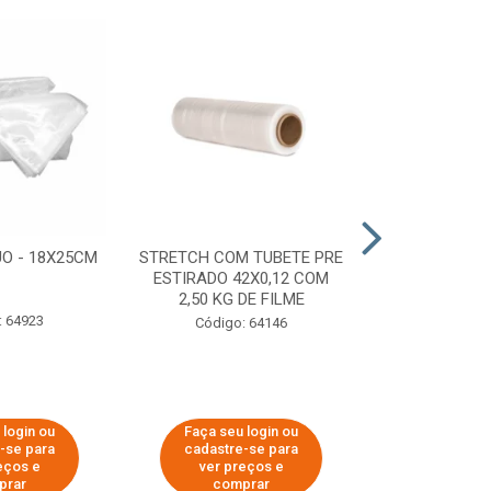
O - 18X25CM
STRETCH COM TUBETE PRE
STRETCH C
ESTIRADO 42X0,12 COM
50X0,25 COM
2,50 KG DE FILME
FIL
: 64923
Código: 64146
Código:
 login ou
Faça seu login ou
Faça seu 
-se para
cadastre-se para
cadastre
eços e
ver preços e
ver pr
prar
comprar
comp