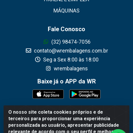
MÁQUINAS
Fale Conosco
(32) 98474-7056
contato@wrembalagens.com.br
Seg a Sex 8:00 às 18:00
wrembalagens
Baixe já o APP da WR
O nosso site coleta cookies próprios e de
WR Embalagens - R. Cel. Teodoro Gomes de Araújo, 1360 -
terceiros para proporcionar uma experiência
Grogotó - Barbacena / MG - CEP 36202-628 - CNPJ
personalizada ao usuário, apresentar publicidade
02.692.206/0001-55
relevante de acordo com o seu perfil e melhorar a