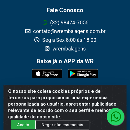
Fale Conosco
(32) 98474-7056
contato@wrembalagens.com.br
Seg a Sex 8:00 às 18:00
wrembalagens
Baixe já o APP da WR
O nosso site coleta cookies próprios e de
WR Embalagens - R. Cel. Teodoro Gomes de Araújo, 1360 -
terceiros para proporcionar uma experiência
Grogotó - Barbacena / MG - CEP 36202-628 - CNPJ
personalizada ao usuário, apresentar publicidade
02.692.206/0001-55
relevante de acordo com o seu perfil e melhorar a
qualidade do nosso site.
Aceito
Negar não essenciais