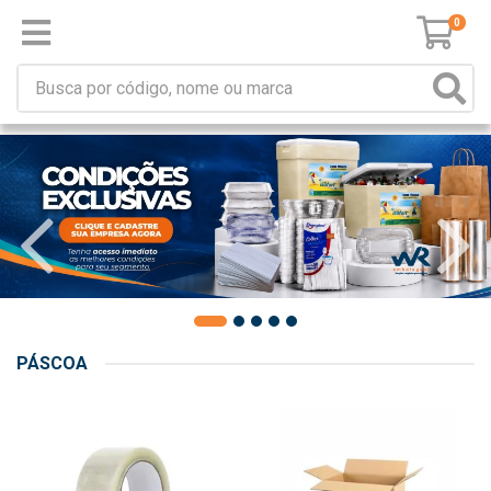
0
PÁSCOA