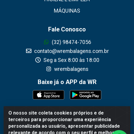
MÁQUINAS
Fale Conosco
(32) 98474-7056
contato@wrembalagens.com.br
Seg a Sex 8:00 às 18:00
wrembalagens
Baixe já o APP da WR
O nosso site coleta cookies próprios e de
WR Embalagens - R. Cel. Teodoro Gomes de Araújo, 1360 -
terceiros para proporcionar uma experiência
Grogotó - Barbacena / MG - CEP 36202-628 - CNPJ
personalizada ao usuário, apresentar publicidade
02.692.206/0001-55
relevante de acordo com o seu perfil e melhorar a