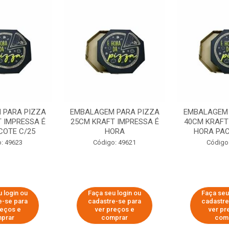
 PARA PIZZA
EMBALAGEM PARA PIZZA
EMBALAGEM 
 IMPRESSA É
25CM KRAFT IMPRESSA É
40CM KRAFT
COTE C/25
HORA
HORA PAC
: 49623
Código: 49621
Código
 login ou
Faça seu login ou
Faça seu
e-se para
cadastre-se para
cadastre
reços e
ver preços e
ver pr
prar
comprar
com