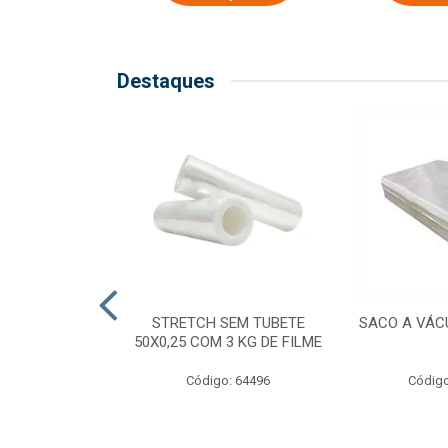
Destaques
COM TUBETE
STRETCH SEM TUBETE
SACO A VÁC
M 2,50 KG DE
50X0,25 COM 3 KG DE FILME
ILME
Código: 64496
Código
o: 64499