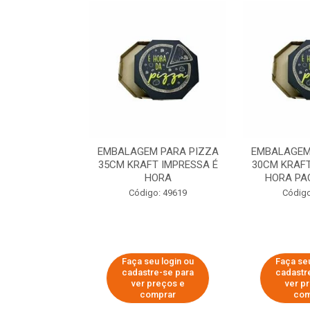
 PARA PIZZA
EMBALAGEM PARA PIZZA
EMBALAGEM
T IMPRESSA É
35CM KRAFT IMPRESSA É
30CM KRAFT
ORA
HORA
HORA PA
o: 60007
Código: 49619
Código
u login ou
Faça seu login ou
Faça seu
e-se para
cadastre-se para
cadastr
reços e
ver preços e
ver p
mprar
comprar
com