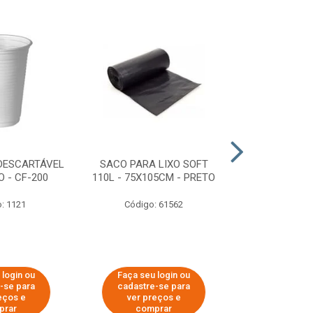
DESCARTÁVEL
SACO PARA LIXO SOFT
DISPENSER 
 - CF-200
110L - 75X105CM - PRETO
HIGIÊNICO R
ECOLÓGI
: 1121
Código: 61562
Código:
 login ou
Faça seu login ou
Faça seu 
-se para
cadastre-se para
cadastre
eços e
ver preços e
ver pr
prar
comprar
comp