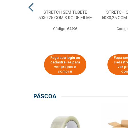
M TUBETE PRE
STRETCH SEM TUBETE
STRETCH 
42X0,12 COM
50X0,25 COM 3 KG DE FILME
50X0,25 COM 
 DE FILME
Código: 64496
Código
o: 64354
u login ou
Faça seu login ou
Faça seu
e-se para
cadastre-se para
cadastr
reços e
ver preços e
ver p
mprar
comprar
com
PÁSCOA