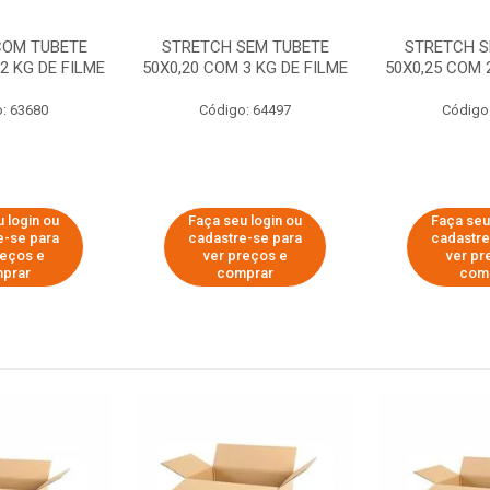
COM TUBETE
STRETCH SEM TUBETE
STRETCH S
2 KG DE FILME
50X0,20 COM 3 KG DE FILME
50X0,25 COM 
: 63680
Código: 64497
Código
 login ou
Faça seu login ou
Faça seu
e-se para
cadastre-se para
cadastre
reços e
ver preços e
ver pr
prar
comprar
com