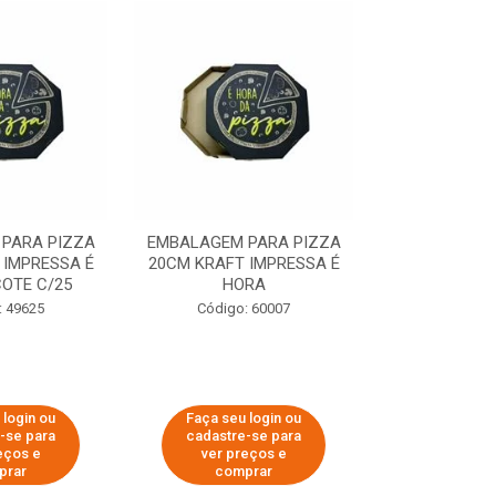
PARA PIZZA
EMBALAGEM PARA PIZZA
EMBALAGEM 
 IMPRESSA É
20CM KRAFT IMPRESSA É
35CM KRAFT 
OTE C/25
HORA
HO
: 49625
Código: 60007
Código:
 login ou
Faça seu login ou
Faça seu 
-se para
cadastre-se para
cadastre
eços e
ver preços e
ver pr
prar
comprar
comp