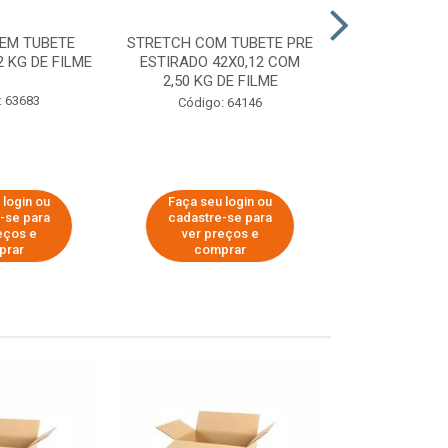
EM TUBETE
STRETCH COM TUBETE PRE
STRETCH COM
2 KG DE FILME
ESTIRADO 42X0,12 COM
ESTIRADO 4
2,50 KG DE FILME
2,00 KG 
: 63683
Código: 64146
Código:
 login ou
Faça seu login ou
Faça seu 
-se para
cadastre-se para
cadastre
eços e
ver preços e
ver pr
prar
comprar
comp