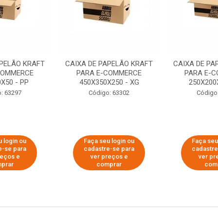
APELÃO KRAFT
CAIXA DE PAPELÃO KRAFT
CAIXA DE PA
COMMERCE
PARA E-COMMERCE
PARA E-
X50 - PP
450X350X250 - XG
250X200
: 63297
Código: 63302
Código
 login ou
Faça seu login ou
Faça seu
e-se para
cadastre-se para
cadastre
reços e
ver preços e
ver pr
prar
comprar
com