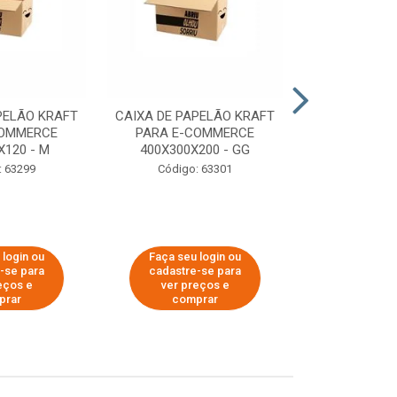
PELÃO KRAFT
CAIXA DE PAPELÃO KRAFT
CAIXA DE PA
COMMERCE
PARA E-COMMERCE
PARA E-C
X120 - M
400X300X200 - GG
200X150
: 63299
Código: 63301
Código:
 login ou
Faça seu login ou
Faça seu 
-se para
cadastre-se para
cadastre
eços e
ver preços e
ver pr
prar
comprar
comp