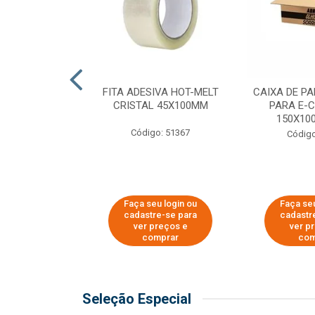
 PAPEL KRAFT
FITA ADESIVA HOT-MELT
CAIXA DE P
 - 40CM
CRISTAL 45X100MM
PARA E-
150X100
o: 23403
Código: 51367
Código
u login ou
Faça seu login ou
Faça seu
e-se para
cadastre-se para
cadastr
reços e
ver preços e
ver p
mprar
comprar
com
Seleção Especial