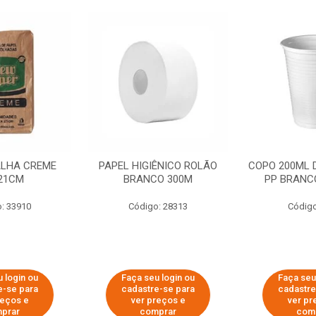
ALHA CREME
PAPEL HIGIÊNICO ROLÃO
COPO 200ML 
21CM
BRANCO 300M
PP BRANCO
: 33910
Código: 28313
Código
 login ou
Faça seu login ou
Faça seu
e-se para
cadastre-se para
cadastre
reços e
ver preços e
ver pr
prar
comprar
com