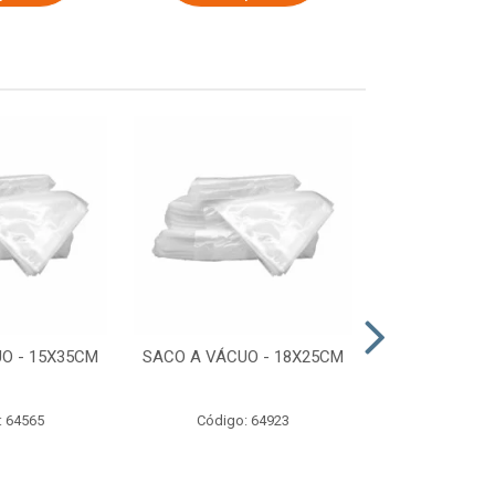
O - 15X35CM
SACO A VÁCUO - 18X25CM
STRETCH COM
ESTIRADO 4
2,50 KG 
: 64565
Código: 64923
Código: