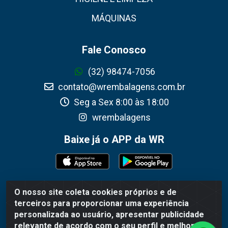
MÁQUINAS
Fale Conosco
(32) 98474-7056
contato@wrembalagens.com.br
Seg a Sex 8:00 às 18:00
wrembalagens
Baixe já o APP da WR
O nosso site coleta cookies próprios e de
WR Embalagens - R. Cel. Teodoro Gomes de Araújo, 1360 -
terceiros para proporcionar uma experiência
Grogotó - Barbacena / MG - CEP 36202-628 - CNPJ
personalizada ao usuário, apresentar publicidade
02.692.206/0001-55
relevante de acordo com o seu perfil e melhorar a