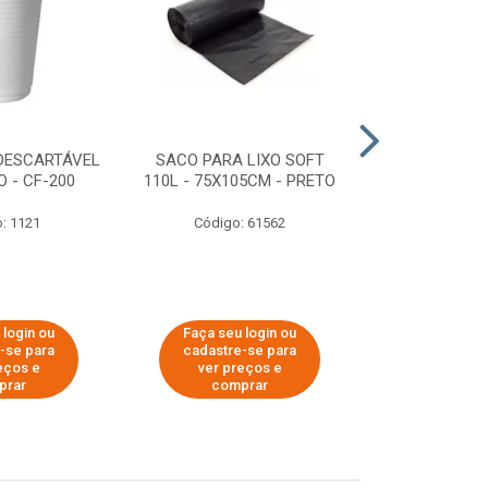
DESCARTÁVEL
SACO PARA LIXO SOFT
DISPENSER 
 - CF-200
110L - 75X105CM - PRETO
HIGIÊNICO R
ECOLÓGI
: 1121
Código: 61562
Código:
 login ou
Faça seu login ou
Faça seu 
-se para
cadastre-se para
cadastre
eços e
ver preços e
ver pr
prar
comprar
comp