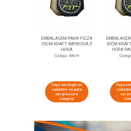
 PARA PIZZA
EMBALAGEM PARA PIZZA
EMBALAGEM
T IMPRESSA É
35CM KRAFT IMPRESSA É
30CM KRAFT
ORA
HORA
HORA PA
o: 60007
Código: 49619
Código
u login ou
Faça seu login ou
Faça seu
e-se para
cadastre-se para
cadastr
reços e
ver preços e
ver p
mprar
comprar
com