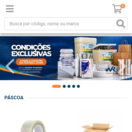
0
PÁSCOA