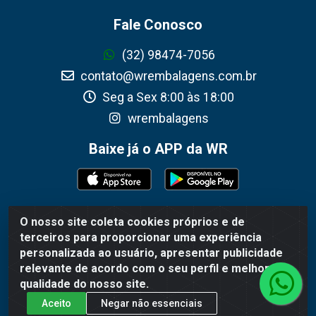
Fale Conosco
(32) 98474-7056
contato@wrembalagens.com.br
Seg a Sex 8:00 às 18:00
wrembalagens
Baixe já o APP da WR
O nosso site coleta cookies próprios e de
WR Embalagens - R. Cel. Teodoro Gomes de Araújo, 1360 -
terceiros para proporcionar uma experiência
Grogotó - Barbacena / MG - CEP 36202-628 - CNPJ
personalizada ao usuário, apresentar publicidade
02.692.206/0001-55
relevante de acordo com o seu perfil e melhorar a
qualidade do nosso site.
Aceito
Negar não essenciais