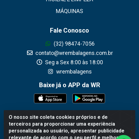
MÁQUINAS
Fale Conosco
(32) 98474-7056
contato@wrembalagens.com.br
Seg a Sex 8:00 às 18:00
wrembalagens
Baixe já o APP da WR
O nosso site coleta cookies próprios e de
WR Embalagens - R. Cel. Teodoro Gomes de Araújo, 1360 -
terceiros para proporcionar uma experiência
Grogotó - Barbacena / MG - CEP 36202-628 - CNPJ
personalizada ao usuário, apresentar publicidade
02.692.206/0001-55
relevante de acordo com o seu perfil e melhorar a