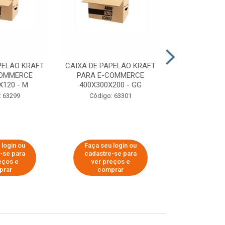
PELÃO KRAFT
CAIXA DE PAPELÃO KRAFT
CAIXA DE PA
COMMERCE
PARA E-COMMERCE
PARA E-C
X120 - M
400X300X200 - GG
200X150
: 63299
Código: 63301
Código:
 login ou
Faça seu login ou
Faça seu 
-se para
cadastre-se para
cadastre
eços e
ver preços e
ver pr
prar
comprar
comp