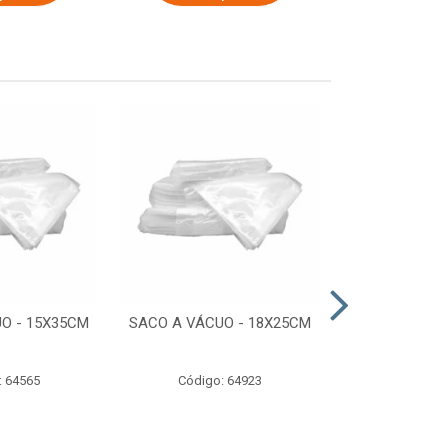
O - 15X35CM
SACO A VÁCUO - 18X25CM
STRETCH COM
ESTIRADO 4
2,50 KG 
: 64565
Código: 64923
Código: