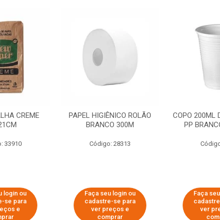
ALHA CREME
PAPEL HIGIÊNICO ROLÃO
COPO 200ML 
21CM
BRANCO 300M
PP BRANCO
: 33910
Código: 28313
Código
 login ou
Faça seu login ou
Faça seu
e-se para
cadastre-se para
cadastre
reços e
ver preços e
ver pr
prar
comprar
com