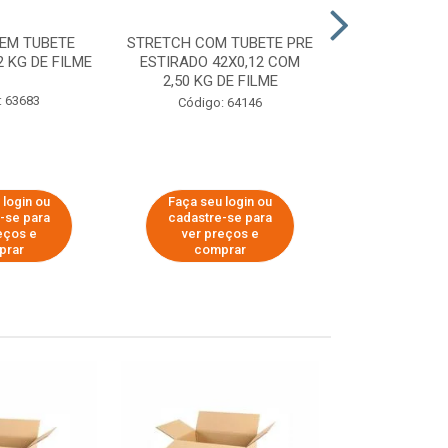
EM TUBETE
STRETCH COM TUBETE PRE
STRETCH COM
2 KG DE FILME
ESTIRADO 42X0,12 COM
ESTIRADO 4
2,50 KG DE FILME
2,00 KG 
: 63683
Código: 64146
Código:
 login ou
Faça seu login ou
Faça seu 
-se para
cadastre-se para
cadastre
eços e
ver preços e
ver pr
prar
comprar
comp