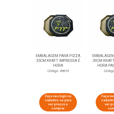
 PARA PIZZA
EMBALAGEM PARA PIZZA
EMBALAGEM
T IMPRESSA É
35CM KRAFT IMPRESSA É
30CM KRAFT
ORA
HORA
HORA PA
o: 60007
Código: 49619
Código
u login ou
Faça seu login ou
Faça seu
e-se para
cadastre-se para
cadastr
reços e
ver preços e
ver p
mprar
comprar
com