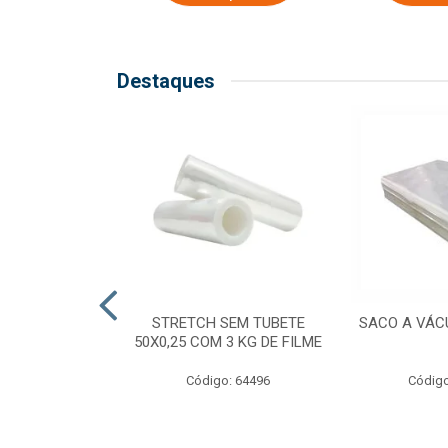
Destaques
COM TUBETE
STRETCH SEM TUBETE
SACO A VÁC
M 2,50 KG DE
50X0,25 COM 3 KG DE FILME
ILME
Código: 64496
Código
o: 64499