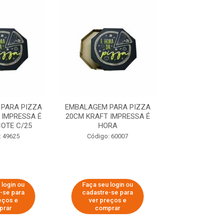
PARA PIZZA
EMBALAGEM PARA PIZZA
EMBALAGEM 
 IMPRESSA É
20CM KRAFT IMPRESSA É
35CM KRAFT 
OTE C/25
HORA
HO
: 49625
Código: 60007
Código:
 login ou
Faça seu login ou
Faça seu 
-se para
cadastre-se para
cadastre
eços e
ver preços e
ver pr
prar
comprar
comp