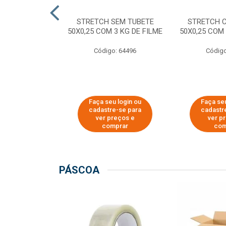
M TUBETE PRE
STRETCH SEM TUBETE
STRETCH 
42X0,12 COM
50X0,25 COM 3 KG DE FILME
50X0,25 COM 
 DE FILME
Código: 64496
Código
o: 64354
u login ou
Faça seu login ou
Faça seu
e-se para
cadastre-se para
cadastr
reços e
ver preços e
ver p
mprar
comprar
com
PÁSCOA