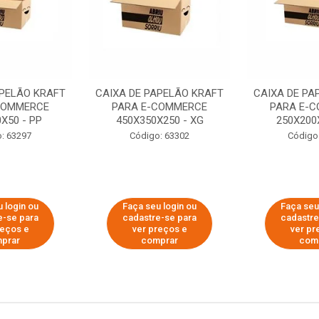
APELÃO KRAFT
CAIXA DE PAPELÃO KRAFT
CAIXA DE PA
COMMERCE
PARA E-COMMERCE
PARA E-
X50 - PP
450X350X250 - XG
250X200
: 63297
Código: 63302
Código
 login ou
Faça seu login ou
Faça seu
e-se para
cadastre-se para
cadastre
reços e
ver preços e
ver pr
prar
comprar
com