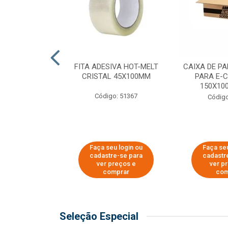
 PAPEL KRAFT
FITA ADESIVA HOT-MELT
CAIXA DE P
 - 40CM
CRISTAL 45X100MM
PARA E-
150X100
o: 23403
Código: 51367
Código
u login ou
Faça seu login ou
Faça seu
e-se para
cadastre-se para
cadastr
reços e
ver preços e
ver p
mprar
comprar
com
Seleção Especial