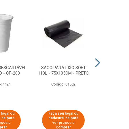
DESCARTÁVEL
SACO PARA LIXO SOFT
DISPENSER 
 - CF-200
110L - 75X105CM - PRETO
HIGIÊNICO R
ECOLÓGI
: 1121
Código: 61562
Código:
 login ou
Faça seu login ou
Faça seu 
-se para
cadastre-se para
cadastre
eços e
ver preços e
ver pr
prar
comprar
comp