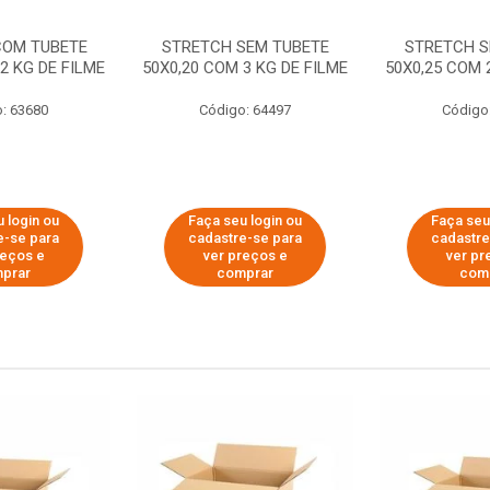
COM TUBETE
STRETCH SEM TUBETE
STRETCH S
2 KG DE FILME
50X0,20 COM 3 KG DE FILME
50X0,25 COM 
: 63680
Código: 64497
Código
 login ou
Faça seu login ou
Faça seu
e-se para
cadastre-se para
cadastre
reços e
ver preços e
ver pr
prar
comprar
com