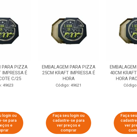
 PARA PIZZA
EMBALAGEM PARA PIZZA
EMBALAGEM 
 IMPRESSA É
25CM KRAFT IMPRESSA É
40CM KRAFT
COTE C/25
HORA
HORA PAC
: 49623
Código: 49621
Código
 login ou
Faça seu login ou
Faça seu
e-se para
cadastre-se para
cadastre
reços e
ver preços e
ver pr
prar
comprar
com