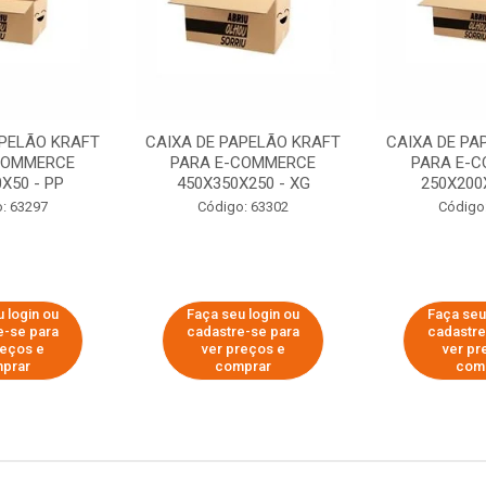
APELÃO KRAFT
CAIXA DE PAPELÃO KRAFT
CAIXA DE PA
COMMERCE
PARA E-COMMERCE
PARA E-
X50 - PP
450X350X250 - XG
250X200
: 63297
Código: 63302
Código
 login ou
Faça seu login ou
Faça seu
e-se para
cadastre-se para
cadastre
reços e
ver preços e
ver pr
prar
comprar
com