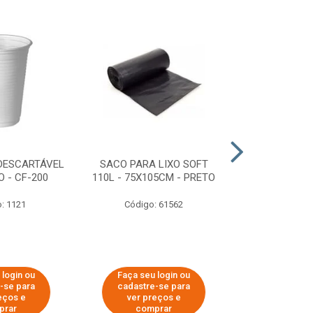
DESCARTÁVEL
SACO PARA LIXO SOFT
DISPENSER 
 - CF-200
110L - 75X105CM - PRETO
HIGIÊNICO R
ECOLÓGI
: 1121
Código: 61562
Código:
 login ou
Faça seu login ou
Faça seu 
-se para
cadastre-se para
cadastre
eços e
ver preços e
ver pr
prar
comprar
comp