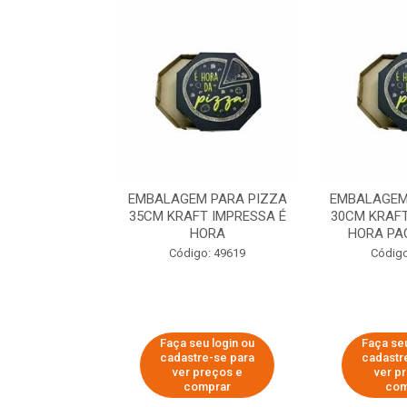
 PARA PIZZA
EMBALAGEM PARA PIZZA
EMBALAGEM
T IMPRESSA É
35CM KRAFT IMPRESSA É
30CM KRAFT
ORA
HORA
HORA PA
o: 60007
Código: 49619
Código
u login ou
Faça seu login ou
Faça seu
e-se para
cadastre-se para
cadastr
reços e
ver preços e
ver p
mprar
comprar
com