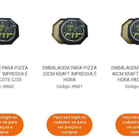
 PARA PIZZA
EMBALAGEM PARA PIZZA
EMBALAGEM 
 IMPRESSA É
25CM KRAFT IMPRESSA É
40CM KRAFT
COTE C/25
HORA
HORA PAC
: 49623
Código: 49621
Código
 login ou
Faça seu login ou
Faça seu
e-se para
cadastre-se para
cadastre
reços e
ver preços e
ver pr
prar
comprar
com