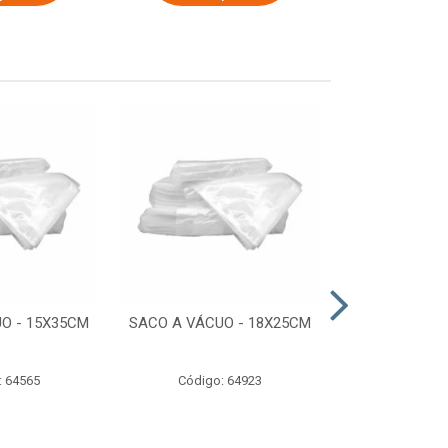
O - 15X35CM
SACO A VÁCUO - 18X25CM
STRETCH COM
ESTIRADO 4
2,50 KG 
: 64565
Código: 64923
Código: