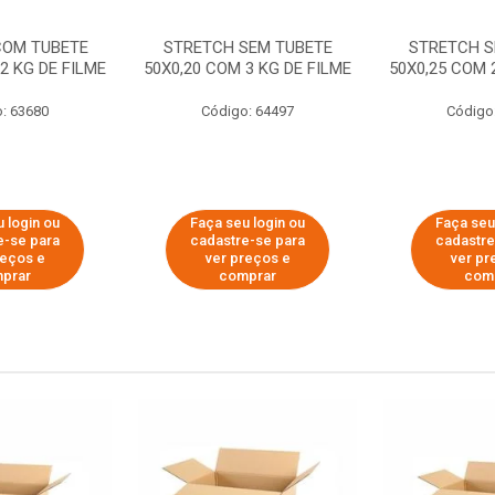
COM TUBETE
STRETCH SEM TUBETE
STRETCH S
2 KG DE FILME
50X0,20 COM 3 KG DE FILME
50X0,25 COM 
: 63680
Código: 64497
Código
 login ou
Faça seu login ou
Faça seu
e-se para
cadastre-se para
cadastre
reços e
ver preços e
ver pr
prar
comprar
com