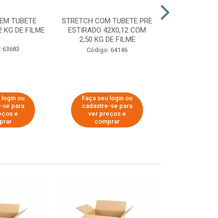
EM TUBETE
STRETCH COM TUBETE PRE
STRETCH COM
2 KG DE FILME
ESTIRADO 42X0,12 COM
ESTIRADO 4
2,50 KG DE FILME
2,00 KG 
: 63683
Código: 64146
Código:
 login ou
Faça seu login ou
Faça seu 
-se para
cadastre-se para
cadastre
eços e
ver preços e
ver pr
prar
comprar
comp