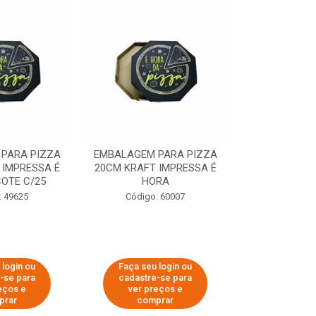
PARA PIZZA
EMBALAGEM PARA PIZZA
EMBALAGEM 
 IMPRESSA É
20CM KRAFT IMPRESSA É
35CM KRAFT 
OTE C/25
HORA
HO
: 49625
Código: 60007
Código:
 login ou
Faça seu login ou
Faça seu 
-se para
cadastre-se para
cadastre
eços e
ver preços e
ver pr
prar
comprar
comp