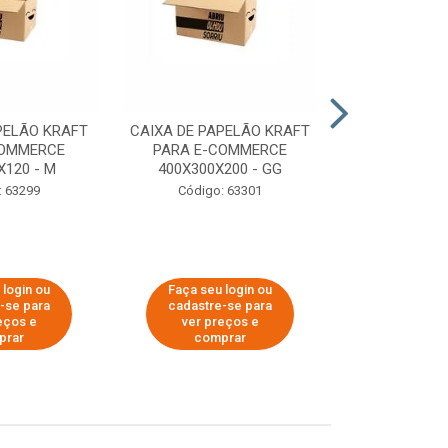
PELÃO KRAFT
CAIXA DE PAPELÃO KRAFT
CAIXA DE PA
COMMERCE
PARA E-COMMERCE
PARA E-C
X120 - M
400X300X200 - GG
200X150
: 63299
Código: 63301
Código:
 login ou
Faça seu login ou
Faça seu 
-se para
cadastre-se para
cadastre
eços e
ver preços e
ver pr
prar
comprar
comp