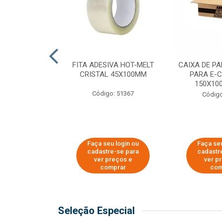
 PAPEL KRAFT
FITA ADESIVA HOT-MELT
CAIXA DE P
 - 40CM
CRISTAL 45X100MM
PARA E-
150X100
o: 23403
Código: 51367
Código
u login ou
Faça seu login ou
Faça seu
e-se para
cadastre-se para
cadastr
reços e
ver preços e
ver p
mprar
comprar
com
Seleção Especial