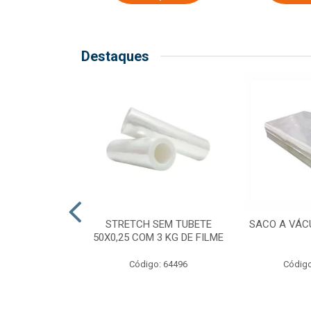
Destaques
COM TUBETE
STRETCH SEM TUBETE
SACO A VÁC
M 2,50 KG DE
50X0,25 COM 3 KG DE FILME
ILME
Código: 64496
Código
o: 64499