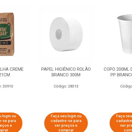
ALHA CREME
PAPEL HIGIÊNICO ROLÃO
COPO 200ML 
21CM
BRANCO 300M
PP BRANCO
: 33910
Código: 28313
Código
 login ou
Faça seu login ou
Faça seu
e-se para
cadastre-se para
cadastre
reços e
ver preços e
ver pr
prar
comprar
com