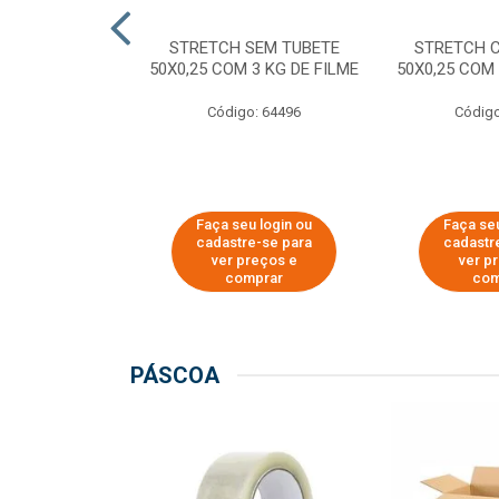
M TUBETE PRE
STRETCH SEM TUBETE
STRETCH 
42X0,12 COM
50X0,25 COM 3 KG DE FILME
50X0,25 COM 
 DE FILME
Código: 64496
Código
o: 64354
u login ou
Faça seu login ou
Faça seu
e-se para
cadastre-se para
cadastr
reços e
ver preços e
ver p
mprar
comprar
com
PÁSCOA