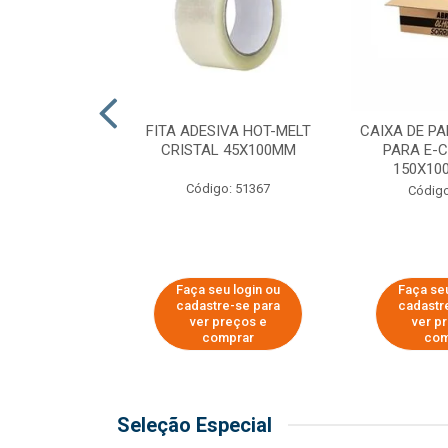
 PAPEL KRAFT
FITA ADESIVA HOT-MELT
CAIXA DE P
 - 40CM
CRISTAL 45X100MM
PARA E-
150X100
o: 23403
Código: 51367
Código
u login ou
Faça seu login ou
Faça seu
e-se para
cadastre-se para
cadastr
reços e
ver preços e
ver p
mprar
comprar
com
Seleção Especial