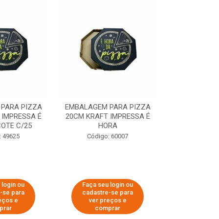
PARA PIZZA
EMBALAGEM PARA PIZZA
EMBALAGEM 
 IMPRESSA É
20CM KRAFT IMPRESSA É
35CM KRAFT 
OTE C/25
HORA
HO
: 49625
Código: 60007
Código:
 login ou
Faça seu login ou
Faça seu 
-se para
cadastre-se para
cadastre
eços e
ver preços e
ver pr
prar
comprar
comp