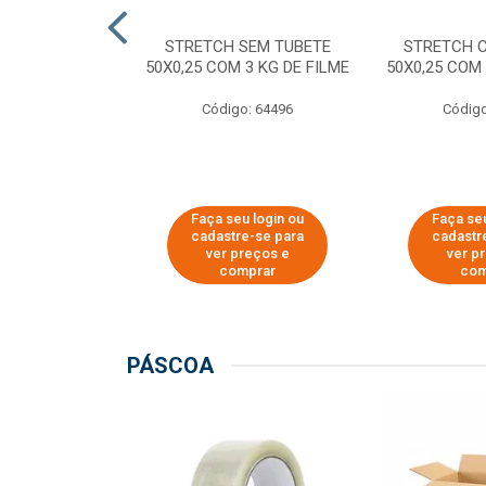
M TUBETE PRE
STRETCH SEM TUBETE
STRETCH 
42X0,12 COM
50X0,25 COM 3 KG DE FILME
50X0,25 COM 
 DE FILME
Código: 64496
Código
o: 64354
u login ou
Faça seu login ou
Faça seu
e-se para
cadastre-se para
cadastr
reços e
ver preços e
ver p
mprar
comprar
com
PÁSCOA