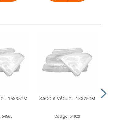
O - 15X35CM
SACO A VÁCUO - 18X25CM
STRETCH COM
ESTIRADO 4
2,50 KG 
: 64565
Código: 64923
Código: