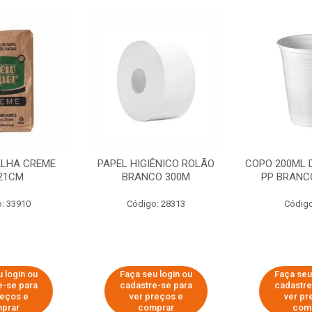
ALHA CREME
PAPEL HIGIÊNICO ROLÃO
COPO 200ML 
21CM
BRANCO 300M
PP BRANCO
: 33910
Código: 28313
Código
 login ou
Faça seu login ou
Faça seu
e-se para
cadastre-se para
cadastre
reços e
ver preços e
ver pr
prar
comprar
com