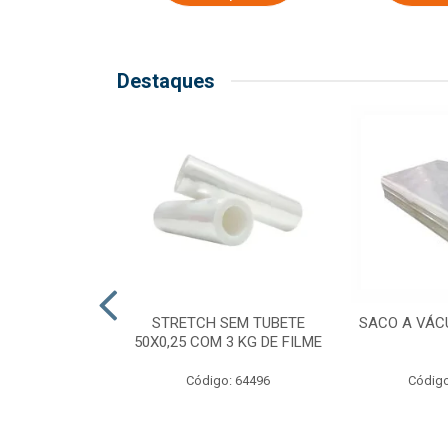
Destaques
COM TUBETE
STRETCH SEM TUBETE
SACO A VÁC
M 2,50 KG DE
50X0,25 COM 3 KG DE FILME
ILME
Código: 64496
Código
o: 64499