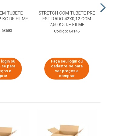
EM TUBETE
STRETCH COM TUBETE PRE
STRETCH COM
2 KG DE FILME
ESTIRADO 42X0,12 COM
ESTIRADO 4
2,50 KG DE FILME
2,00 KG 
: 63683
Código: 64146
Código:
 login ou
Faça seu login ou
Faça seu 
-se para
cadastre-se para
cadastre
eços e
ver preços e
ver pr
prar
comprar
comp