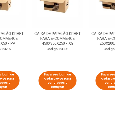
APELÃO KRAFT
CAIXA DE PAPELÃO KRAFT
CAIXA DE PA
COMMERCE
PARA E-COMMERCE
PARA E-
X50 - PP
450X350X250 - XG
250X200
: 63297
Código: 63302
Código
 login ou
Faça seu login ou
Faça seu
e-se para
cadastre-se para
cadastre
reços e
ver preços e
ver pr
prar
comprar
com