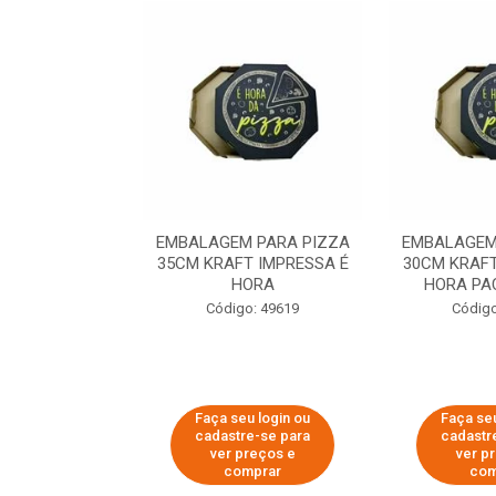
 PARA PIZZA
EMBALAGEM PARA PIZZA
EMBALAGEM
T IMPRESSA É
35CM KRAFT IMPRESSA É
30CM KRAFT
ORA
HORA
HORA PA
o: 60007
Código: 49619
Código
u login ou
Faça seu login ou
Faça seu
e-se para
cadastre-se para
cadastr
reços e
ver preços e
ver p
mprar
comprar
com