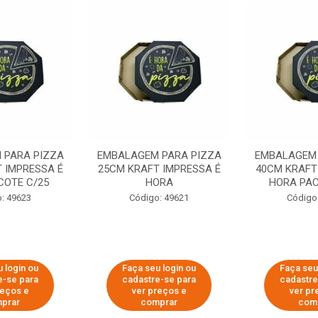
 PARA PIZZA
EMBALAGEM PARA PIZZA
EMBALAGEM 
 IMPRESSA É
25CM KRAFT IMPRESSA É
40CM KRAFT
COTE C/25
HORA
HORA PAC
: 49623
Código: 49621
Código
 login ou
Faça seu login ou
Faça seu
e-se para
cadastre-se para
cadastre
reços e
ver preços e
ver pr
prar
comprar
com