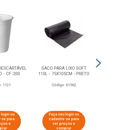
DESCARTÁVEL
SACO PARA LIXO SOFT
DISPENSER 
 - CF-200
110L - 75X105CM - PRETO
HIGIÊNICO R
ECOLÓGI
: 1121
Código: 61562
Código:
 login ou
Faça seu login ou
Faça seu 
-se para
cadastre-se para
cadastre
eços e
ver preços e
ver pr
prar
comprar
comp