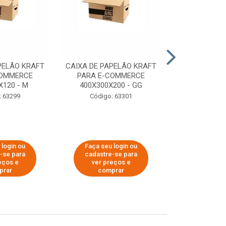
PELÃO KRAFT
CAIXA DE PAPELÃO KRAFT
CAIXA DE PA
COMMERCE
PARA E-COMMERCE
PARA E-C
X120 - M
400X300X200 - GG
200X150
: 63299
Código: 63301
Código:
 login ou
Faça seu login ou
Faça seu 
-se para
cadastre-se para
cadastre
eços e
ver preços e
ver pr
prar
comprar
comp