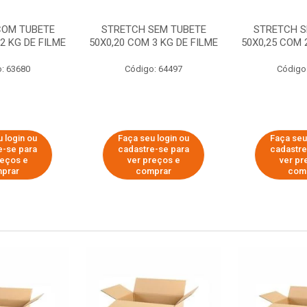
COM TUBETE
STRETCH SEM TUBETE
STRETCH S
2 KG DE FILME
50X0,20 COM 3 KG DE FILME
50X0,25 COM 
: 63680
Código: 64497
Código
 login ou
Faça seu login ou
Faça seu
e-se para
cadastre-se para
cadastre
reços e
ver preços e
ver pr
prar
comprar
com