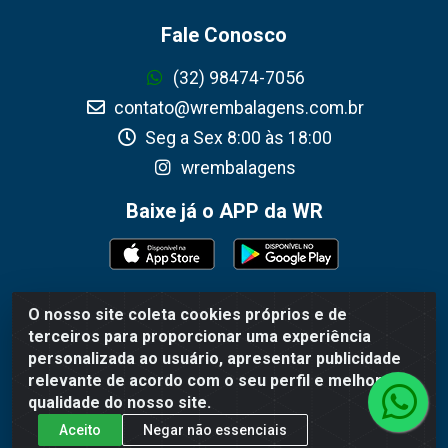
Fale Conosco
(32) 98474-7056
contato@wrembalagens.com.br
Seg a Sex 8:00 às 18:00
wrembalagens
Baixe já o APP da WR
O nosso site coleta cookies próprios e de
WR Embalagens - R. Cel. Teodoro Gomes de Araújo, 1360 -
terceiros para proporcionar uma experiência
Grogotó - Barbacena / MG - CEP 36202-628 - CNPJ
personalizada ao usuário, apresentar publicidade
02.692.206/0001-55
relevante de acordo com o seu perfil e melhorar a
qualidade do nosso site.
Aceito
Negar não essenciais