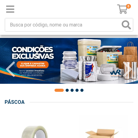
0
PÁSCOA