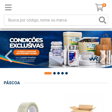
0
PÁSCOA