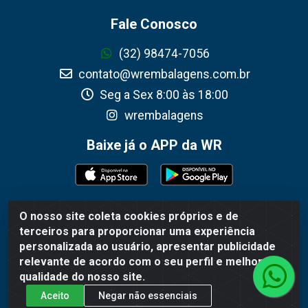
Fale Conosco
(32) 98474-7056
contato@wrembalagens.com.br
Seg a Sex 8:00 às 18:00
wrembalagens
Baixe já o APP da WR
O nosso site coleta cookies próprios e de
WR Embalagens - R. Cel. Teodoro Gomes de Araújo, 1360 -
terceiros para proporcionar uma experiência
Grogotó - Barbacena / MG - CEP 36202-628 - CNPJ
personalizada ao usuário, apresentar publicidade
02.692.206/0001-55
relevante de acordo com o seu perfil e melhorar a
qualidade do nosso site.
Aceito
Negar não essenciais