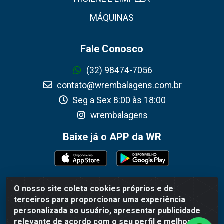
MÁQUINAS
Fale Conosco
(32) 98474-7056
contato@wrembalagens.com.br
Seg a Sex 8:00 às 18:00
wrembalagens
Baixe já o APP da WR
O nosso site coleta cookies próprios e de
WR Embalagens - R. Cel. Teodoro Gomes de Araújo, 1360 -
terceiros para proporcionar uma experiência
Grogotó - Barbacena / MG - CEP 36202-628 - CNPJ
personalizada ao usuário, apresentar publicidade
02.692.206/0001-55
relevante de acordo com o seu perfil e melhorar a