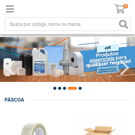
0
PÁSCOA