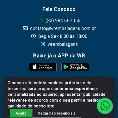
Fale Conosco
(32) 98474-7056
contato@wrembalagens.com.br
Seg a Sex 8:00 às 18:00
wrembalagens
Baixe já o APP da WR
O nosso site coleta cookies próprios e de
WR Embalagens - R. Cel. Teodoro Gomes de Araújo, 1360 -
terceiros para proporcionar uma experiência
Grogotó - Barbacena / MG - CEP 36202-628 - CNPJ
personalizada ao usuário, apresentar publicidade
02.692.206/0001-55
relevante de acordo com o seu perfil e melhorar a
qualidade do nosso site.
Aceito
Negar não essenciais