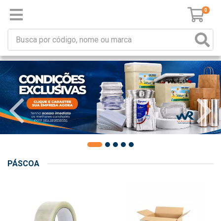
0
PÁSCOA