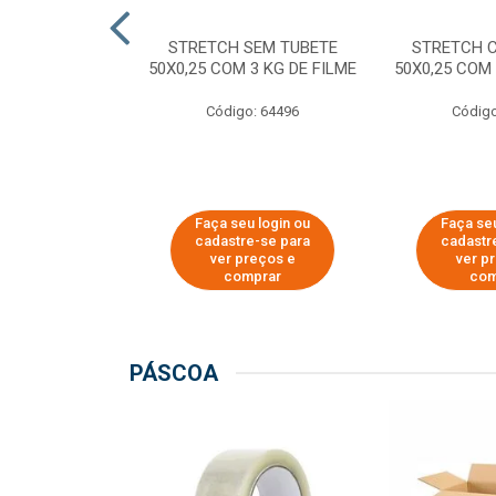
M TUBETE PRE
STRETCH SEM TUBETE
STRETCH 
42X0,12 COM
50X0,25 COM 3 KG DE FILME
50X0,25 COM 
 DE FILME
Código: 64496
Código
o: 64354
u login ou
Faça seu login ou
Faça seu
e-se para
cadastre-se para
cadastr
reços e
ver preços e
ver p
mprar
comprar
com
PÁSCOA