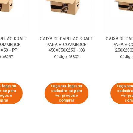
APELÃO KRAFT
CAIXA DE PAPELÃO KRAFT
CAIXA DE PA
COMMERCE
PARA E-COMMERCE
PARA E-
X50 - PP
450X350X250 - XG
250X200
: 63297
Código: 63302
Código
 login ou
Faça seu login ou
Faça seu
e-se para
cadastre-se para
cadastre
reços e
ver preços e
ver pr
prar
comprar
com