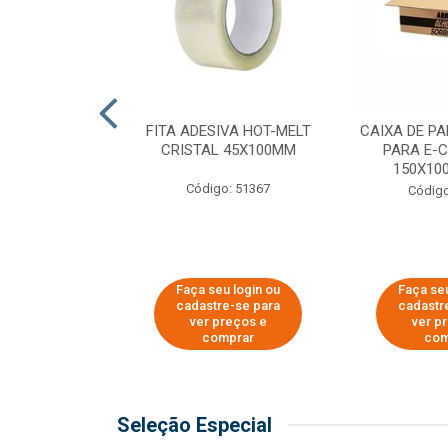
 PAPEL KRAFT
FITA ADESIVA HOT-MELT
CAIXA DE P
 - 40CM
CRISTAL 45X100MM
PARA E-
150X100
o: 23403
Código: 51367
Código
u login ou
Faça seu login ou
Faça seu
e-se para
cadastre-se para
cadastr
reços e
ver preços e
ver p
mprar
comprar
com
Seleção Especial