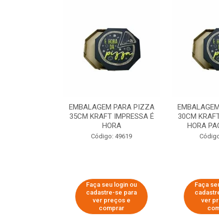
 PARA PIZZA
EMBALAGEM PARA PIZZA
EMBALAGEM
T IMPRESSA É
35CM KRAFT IMPRESSA É
30CM KRAFT
ORA
HORA
HORA PA
o: 60007
Código: 49619
Código
u login ou
Faça seu login ou
Faça seu
e-se para
cadastre-se para
cadastr
reços e
ver preços e
ver p
mprar
comprar
com