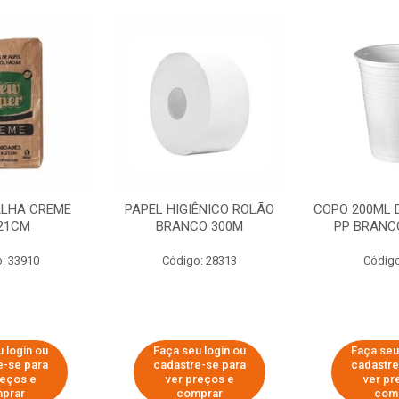
ALHA CREME
PAPEL HIGIÊNICO ROLÃO
COPO 200ML 
21CM
BRANCO 300M
PP BRANCO
: 33910
Código: 28313
Código
 login ou
Faça seu login ou
Faça seu
e-se para
cadastre-se para
cadastre
reços e
ver preços e
ver pr
prar
comprar
com