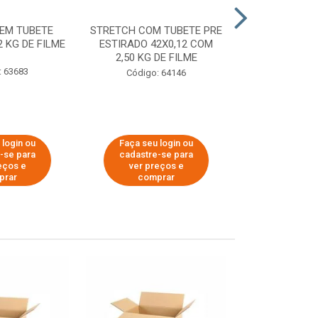
EM TUBETE
STRETCH COM TUBETE PRE
STRETCH COM
2 KG DE FILME
ESTIRADO 42X0,12 COM
ESTIRADO 4
2,50 KG DE FILME
2,00 KG 
: 63683
Código: 64146
Código:
 login ou
Faça seu login ou
Faça seu 
-se para
cadastre-se para
cadastre
eços e
ver preços e
ver pr
prar
comprar
comp