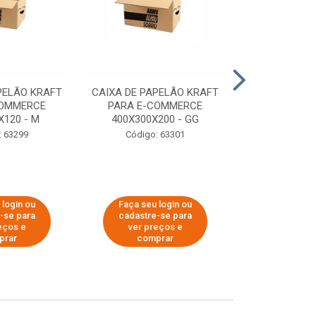
PELÃO KRAFT
CAIXA DE PAPELÃO KRAFT
CAIXA DE PA
COMMERCE
PARA E-COMMERCE
PARA E-C
X120 - M
400X300X200 - GG
200X150
: 63299
Código: 63301
Código:
 login ou
Faça seu login ou
Faça seu 
-se para
cadastre-se para
cadastre
eços e
ver preços e
ver pr
prar
comprar
comp