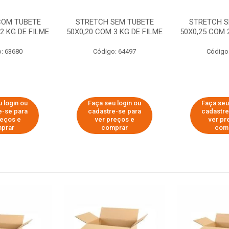
COM TUBETE
STRETCH SEM TUBETE
STRETCH S
2 KG DE FILME
50X0,20 COM 3 KG DE FILME
50X0,25 COM 
: 63680
Código: 64497
Código
 login ou
Faça seu login ou
Faça seu
e-se para
cadastre-se para
cadastre
reços e
ver preços e
ver pr
prar
comprar
com