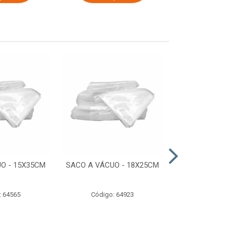
O - 15X35CM
SACO A VÁCUO - 18X25CM
STRETCH COM
ESTIRADO 4
2,50 KG 
: 64565
Código: 64923
Código: