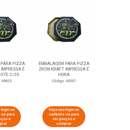
PARA PIZZA
EMBALAGEM PARA PIZZA
EMBALAGEM 
 IMPRESSA É
20CM KRAFT IMPRESSA É
35CM KRAFT 
OTE C/25
HORA
HO
: 49625
Código: 60007
Código:
 login ou
Faça seu login ou
Faça seu 
-se para
cadastre-se para
cadastre
eços e
ver preços e
ver pr
prar
comprar
comp