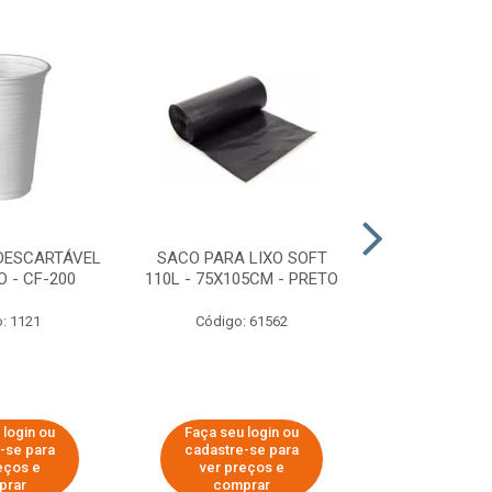
DESCARTÁVEL
SACO PARA LIXO SOFT
DISPENSER 
 - CF-200
110L - 75X105CM - PRETO
HIGIÊNICO R
ECOLÓGI
: 1121
Código: 61562
Código:
 login ou
Faça seu login ou
Faça seu 
-se para
cadastre-se para
cadastre
eços e
ver preços e
ver pr
prar
comprar
comp