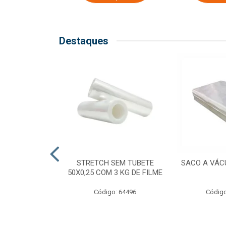
Destaques
COM TUBETE
STRETCH SEM TUBETE
SACO A VÁC
M 2,50 KG DE
50X0,25 COM 3 KG DE FILME
ILME
Código: 64496
Código
o: 64499