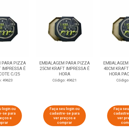
 PARA PIZZA
EMBALAGEM PARA PIZZA
EMBALAGEM 
 IMPRESSA É
25CM KRAFT IMPRESSA É
40CM KRAFT
COTE C/25
HORA
HORA PAC
: 49623
Código: 49621
Código
 login ou
Faça seu login ou
Faça seu
e-se para
cadastre-se para
cadastre
reços e
ver preços e
ver pr
prar
comprar
com