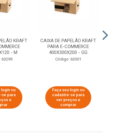
PELÃO KRAFT
CAIXA DE PAPELÃO KRAFT
CAIXA DE PA
COMMERCE
PARA E-COMMERCE
PARA E-C
X120 - M
400X300X200 - GG
200X150
: 63299
Código: 63301
Código:
 login ou
Faça seu login ou
Faça seu 
-se para
cadastre-se para
cadastre
eços e
ver preços e
ver pr
prar
comprar
comp