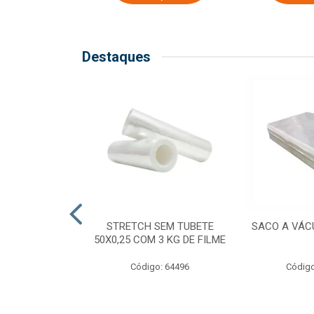
Destaques
COM TUBETE
STRETCH SEM TUBETE
SACO A VÁC
M 2,50 KG DE
50X0,25 COM 3 KG DE FILME
ILME
Código: 64496
Código
o: 64499