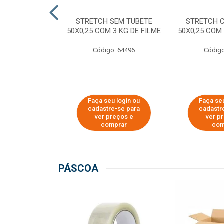
M TUBETE PRE
STRETCH SEM TUBETE
STRETCH 
42X0,12 COM
50X0,25 COM 3 KG DE FILME
50X0,25 COM 
 DE FILME
Código: 64496
Código
o: 64354
u login ou
Faça seu login ou
Faça seu
e-se para
cadastre-se para
cadastr
reços e
ver preços e
ver p
mprar
comprar
com
PÁSCOA