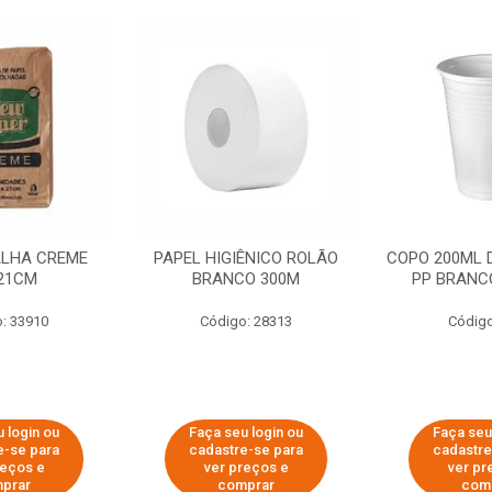
ALHA CREME
PAPEL HIGIÊNICO ROLÃO
COPO 200ML 
21CM
BRANCO 300M
PP BRANCO
: 33910
Código: 28313
Código
 login ou
Faça seu login ou
Faça seu
e-se para
cadastre-se para
cadastre
reços e
ver preços e
ver pr
prar
comprar
com