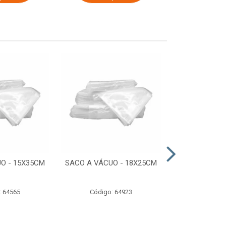
O - 15X35CM
SACO A VÁCUO - 18X25CM
STRETCH COM
ESTIRADO 4
2,50 KG 
: 64565
Código: 64923
Código: