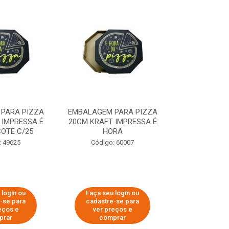
PARA PIZZA
EMBALAGEM PARA PIZZA
EMBALAGEM 
 IMPRESSA É
20CM KRAFT IMPRESSA É
35CM KRAFT 
OTE C/25
HORA
HO
: 49625
Código: 60007
Código:
 login ou
Faça seu login ou
Faça seu 
-se para
cadastre-se para
cadastre
eços e
ver preços e
ver pr
prar
comprar
comp