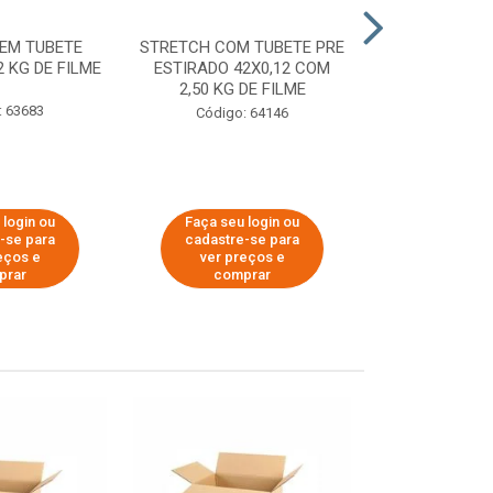
EM TUBETE
STRETCH COM TUBETE PRE
STRETCH COM
2 KG DE FILME
ESTIRADO 42X0,12 COM
ESTIRADO 4
2,50 KG DE FILME
2,00 KG 
: 63683
Código: 64146
Código:
 login ou
Faça seu login ou
Faça seu 
-se para
cadastre-se para
cadastre
eços e
ver preços e
ver pr
prar
comprar
comp