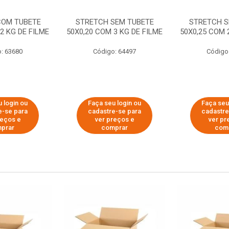
COM TUBETE
STRETCH SEM TUBETE
STRETCH S
2 KG DE FILME
50X0,20 COM 3 KG DE FILME
50X0,25 COM 
: 63680
Código: 64497
Código
 login ou
Faça seu login ou
Faça seu
e-se para
cadastre-se para
cadastre
reços e
ver preços e
ver pr
prar
comprar
com