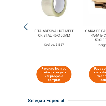
 PAPEL KRAFT
FITA ADESIVA HOT-MELT
CAIXA DE P
 - 40CM
CRISTAL 45X100MM
PARA E-
150X100
o: 23403
Código: 51367
Código
u login ou
Faça seu login ou
Faça seu
e-se para
cadastre-se para
cadastr
reços e
ver preços e
ver p
mprar
comprar
com
Seleção Especial