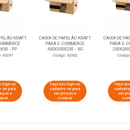
APELÃO KRAFT
CAIXA DE PAPELÃO KRAFT
CAIXA DE PA
COMMERCE
PARA E-COMMERCE
PARA E-
X50 - PP
450X350X250 - XG
250X200
: 63297
Código: 63302
Código
 login ou
Faça seu login ou
Faça seu
e-se para
cadastre-se para
cadastre
reços e
ver preços e
ver pr
prar
comprar
com