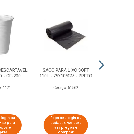
DESCARTÁVEL
SACO PARA LIXO SOFT
DISPENSER 
 - CF-200
110L - 75X105CM - PRETO
HIGIÊNICO R
ECOLÓGI
: 1121
Código: 61562
Código:
 login ou
Faça seu login ou
Faça seu 
-se para
cadastre-se para
cadastre
eços e
ver preços e
ver pr
prar
comprar
comp