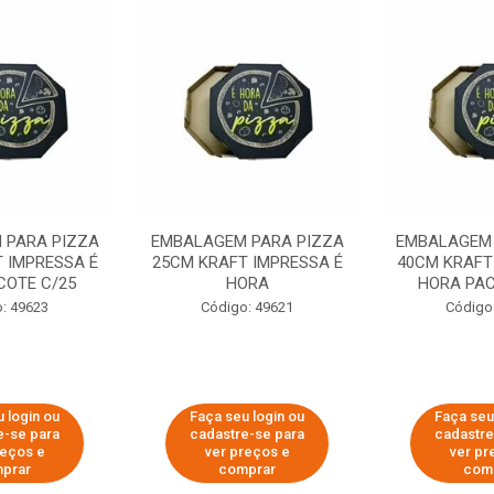
 PARA PIZZA
EMBALAGEM PARA PIZZA
EMBALAGEM 
 IMPRESSA É
25CM KRAFT IMPRESSA É
40CM KRAFT
COTE C/25
HORA
HORA PAC
: 49623
Código: 49621
Código
 login ou
Faça seu login ou
Faça seu
e-se para
cadastre-se para
cadastre
reços e
ver preços e
ver pr
prar
comprar
com