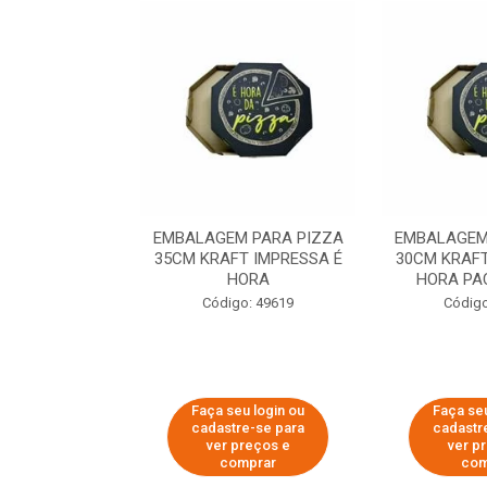
 PARA PIZZA
EMBALAGEM PARA PIZZA
EMBALAGEM
T IMPRESSA É
35CM KRAFT IMPRESSA É
30CM KRAFT
ORA
HORA
HORA PA
o: 60007
Código: 49619
Código
u login ou
Faça seu login ou
Faça seu
e-se para
cadastre-se para
cadastr
reços e
ver preços e
ver p
mprar
comprar
com