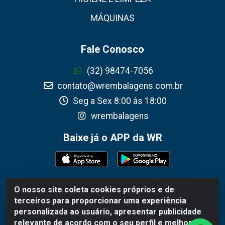
MÁQUINAS
Fale Conosco
(32) 98474-7056
contato@wrembalagens.com.br
Seg a Sex 8:00 às 18:00
wrembalagens
Baixe já o APP da WR
O nosso site coleta cookies próprios e de
WR Embalagens - R. Cel. Teodoro Gomes de Araújo, 1360 -
terceiros para proporcionar uma experiência
Grogotó - Barbacena / MG - CEP 36202-628 - CNPJ
personalizada ao usuário, apresentar publicidade
02.692.206/0001-55
relevante de acordo com o seu perfil e melhorar a