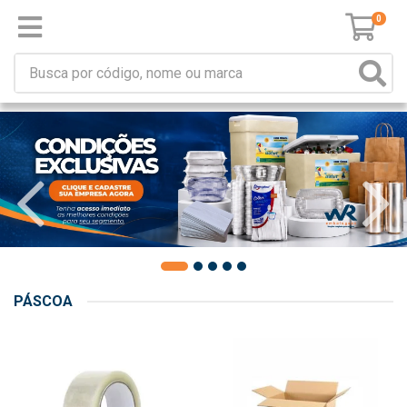
0
PÁSCOA