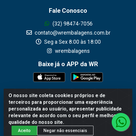
Fale Conosco
(32) 98474-7056
contato@wrembalagens.com.br
Seg a Sex 8:00 às 18:00
wrembalagens
Baixe já o APP da WR
O nosso site coleta cookies próprios e de
WR Embalagens - R. Cel. Teodoro Gomes de Araújo, 1360 -
terceiros para proporcionar uma experiência
Grogotó - Barbacena / MG - CEP 36202-628 - CNPJ
personalizada ao usuário, apresentar publicidade
02.692.206/0001-55
relevante de acordo com o seu perfil e melhorar a
qualidade do nosso site.
Aceito
Negar não essenciais