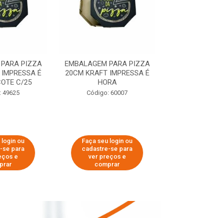
PARA PIZZA
EMBALAGEM PARA PIZZA
EMBALAGEM 
 IMPRESSA É
20CM KRAFT IMPRESSA É
35CM KRAFT 
OTE C/25
HORA
HO
: 49625
Código: 60007
Código:
 login ou
Faça seu login ou
Faça seu 
-se para
cadastre-se para
cadastre
eços e
ver preços e
ver pr
prar
comprar
comp