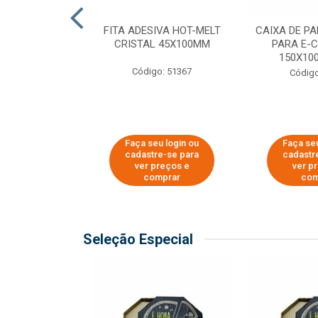
 PAPEL KRAFT
FITA ADESIVA HOT-MELT
CAIXA DE P
 - 40CM
CRISTAL 45X100MM
PARA E-
150X100
o: 23403
Código: 51367
Código
u login ou
Faça seu login ou
Faça seu
e-se para
cadastre-se para
cadastr
reços e
ver preços e
ver p
mprar
comprar
com
Seleção Especial