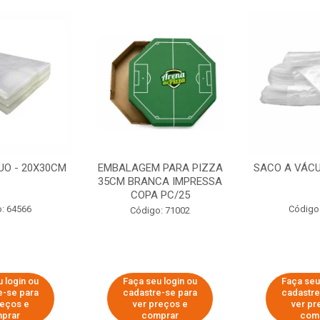
UO - 20X30CM
EMBALAGEM PARA PIZZA
SACO A VÁCU
35CM BRANCA IMPRESSA
COPA PC/25
: 64566
Código
Código: 71002
 login ou
Faça seu login ou
Faça seu
e-se para
cadastre-se para
cadastre
reços e
ver preços e
ver pr
prar
comprar
com