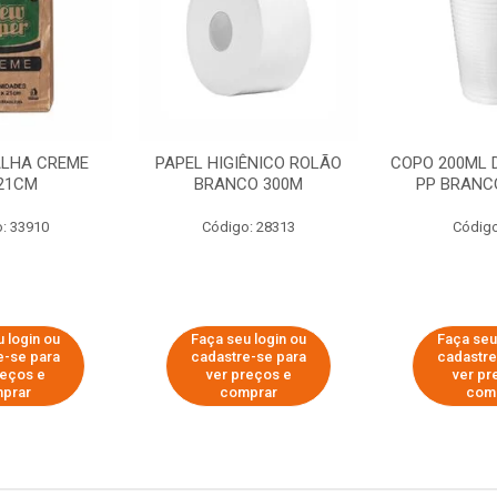
ALHA CREME
PAPEL HIGIÊNICO ROLÃO
COPO 200ML 
21CM
BRANCO 300M
PP BRANCO
: 33910
Código: 28313
Código
 login ou
Faça seu login ou
Faça seu
e-se para
cadastre-se para
cadastre
reços e
ver preços e
ver pr
prar
comprar
com