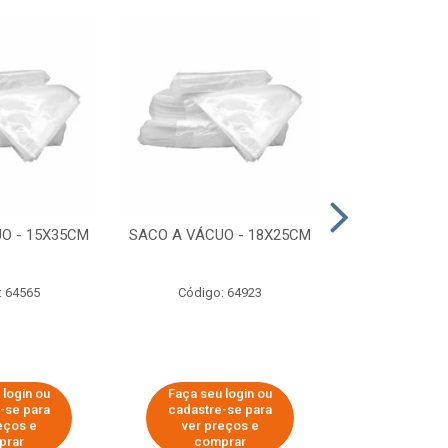
O - 15X35CM
SACO A VÁCUO - 18X25CM
STRETCH COM
ESTIRADO 4
2,50 KG 
: 64565
Código: 64923
Código:
 login ou
Faça seu login ou
Faça seu 
-se para
cadastre-se para
cadastre
eços e
ver preços e
ver pr
prar
comprar
comp