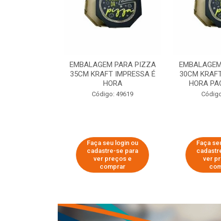
 PARA PIZZA
EMBALAGEM PARA PIZZA
EMBALAGEM
T IMPRESSA É
35CM KRAFT IMPRESSA É
30CM KRAFT
ORA
HORA
HORA PA
o: 60007
Código: 49619
Código
u login ou
Faça seu login ou
Faça seu
e-se para
cadastre-se para
cadastr
reços e
ver preços e
ver p
mprar
comprar
com