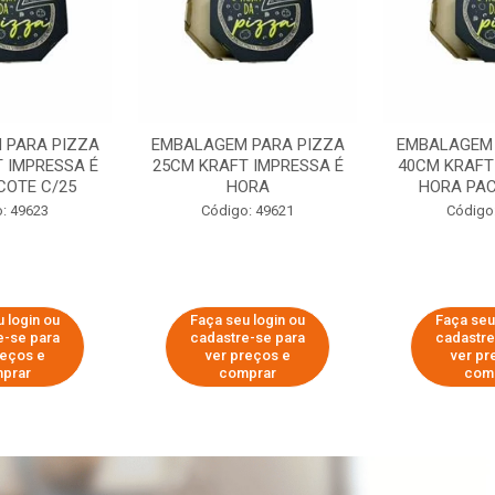
 PARA PIZZA
EMBALAGEM PARA PIZZA
EMBALAGEM 
 IMPRESSA É
25CM KRAFT IMPRESSA É
40CM KRAFT
COTE C/25
HORA
HORA PAC
: 49623
Código: 49621
Código
 login ou
Faça seu login ou
Faça seu
e-se para
cadastre-se para
cadastre
reços e
ver preços e
ver pr
prar
comprar
com