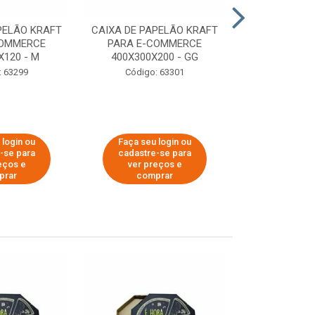
PELÃO KRAFT
CAIXA DE PAPELÃO KRAFT
CAIXA DE PA
COMMERCE
PARA E-COMMERCE
PARA E-C
X120 - M
400X300X200 - GG
200X150
: 63299
Código: 63301
Código:
 login ou
Faça seu login ou
Faça seu 
-se para
cadastre-se para
cadastre
eços e
ver preços e
ver pr
prar
comprar
comp