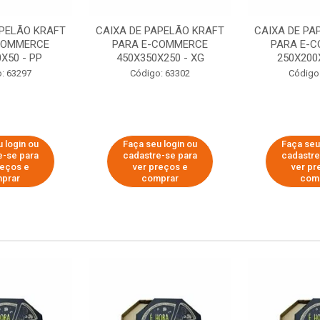
APELÃO KRAFT
CAIXA DE PAPELÃO KRAFT
CAIXA DE PA
COMMERCE
PARA E-COMMERCE
PARA E-
X50 - PP
450X350X250 - XG
250X200
: 63297
Código: 63302
Código
 login ou
Faça seu login ou
Faça seu
e-se para
cadastre-se para
cadastre
reços e
ver preços e
ver pr
prar
comprar
com