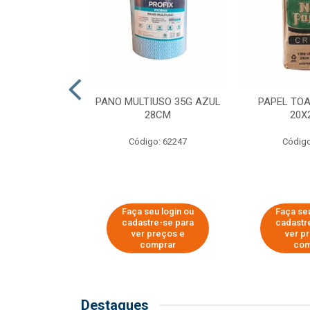
SER PARA
PANO MULTIUSO 35G AZUL
PAPEL TO
DE COPOS DE
28CM
20X
 E CAFÉ
Código: 62247
Código
o: 51281
u login ou
Faça seu login ou
Faça seu
e-se para
cadastre-se para
cadastr
reços e
ver preços e
ver p
mprar
comprar
com
Destaques