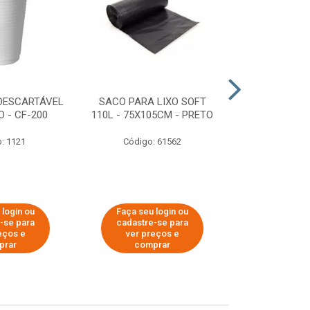
DESCARTÁVEL
SACO PARA LIXO SOFT
DISPENSER 
 - CF-200
110L - 75X105CM - PRETO
HIGIÊNICO R
ECOLÓGI
: 1121
Código: 61562
Código:
 login ou
Faça seu login ou
Faça seu 
-se para
cadastre-se para
cadastre
eços e
ver preços e
ver pr
prar
comprar
comp