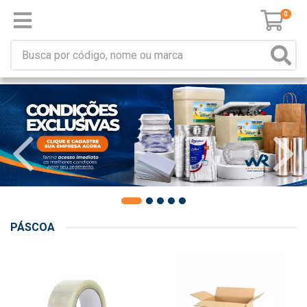
0
PÁSCOA