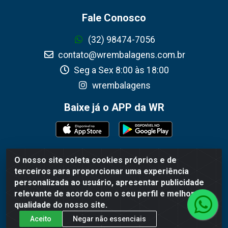
Fale Conosco
(32) 98474-7056
contato@wrembalagens.com.br
Seg a Sex 8:00 às 18:00
wrembalagens
Baixe já o APP da WR
O nosso site coleta cookies próprios e de
WR Embalagens - R. Cel. Teodoro Gomes de Araújo, 1360 -
terceiros para proporcionar uma experiência
Grogotó - Barbacena / MG - CEP 36202-628 - CNPJ
personalizada ao usuário, apresentar publicidade
02.692.206/0001-55
relevante de acordo com o seu perfil e melhorar a
qualidade do nosso site.
Aceito
Negar não essenciais