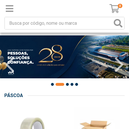
0
PÁSCOA