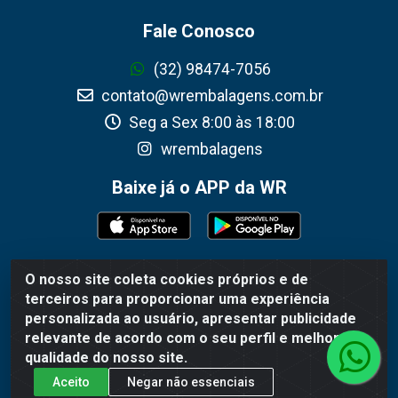
Fale Conosco
(32) 98474-7056
contato@wrembalagens.com.br
Seg a Sex 8:00 às 18:00
wrembalagens
Baixe já o APP da WR
O nosso site coleta cookies próprios e de
WR Embalagens - R. Cel. Teodoro Gomes de Araújo, 1360 -
terceiros para proporcionar uma experiência
Grogotó - Barbacena / MG - CEP 36202-628 - CNPJ
personalizada ao usuário, apresentar publicidade
02.692.206/0001-55
relevante de acordo com o seu perfil e melhorar a
qualidade do nosso site.
Aceito
Negar não essenciais