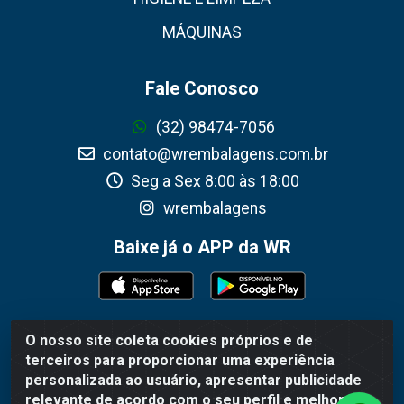
MÁQUINAS
Fale Conosco
(32) 98474-7056
contato@wrembalagens.com.br
Seg a Sex 8:00 às 18:00
wrembalagens
Baixe já o APP da WR
O nosso site coleta cookies próprios e de
WR Embalagens - R. Cel. Teodoro Gomes de Araújo, 1360 -
terceiros para proporcionar uma experiência
Grogotó - Barbacena / MG - CEP 36202-628 - CNPJ
personalizada ao usuário, apresentar publicidade
02.692.206/0001-55
relevante de acordo com o seu perfil e melhorar a