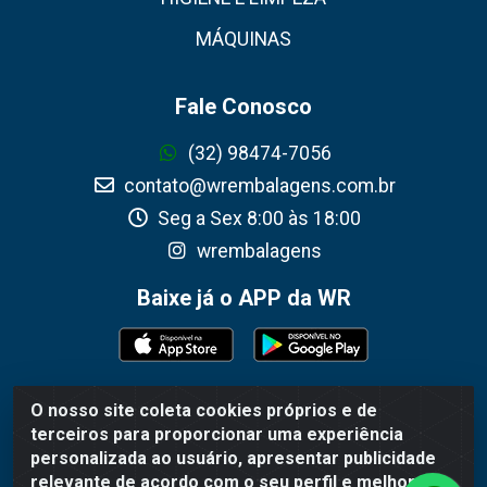
MÁQUINAS
Fale Conosco
(32) 98474-7056
contato@wrembalagens.com.br
Seg a Sex 8:00 às 18:00
wrembalagens
Baixe já o APP da WR
O nosso site coleta cookies próprios e de
WR Embalagens - R. Cel. Teodoro Gomes de Araújo, 1360 -
terceiros para proporcionar uma experiência
Grogotó - Barbacena / MG - CEP 36202-628 - CNPJ
personalizada ao usuário, apresentar publicidade
02.692.206/0001-55
relevante de acordo com o seu perfil e melhorar a